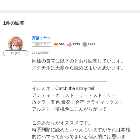
1件の回答
斉藤ミヤコ
回答スコア
506
1395
1272
2021/03/03
15プロ
同様の質問に以下のとおり回答しています。
ノクチルは天塵から読めばよいと思います。
――――――――――――――――
イルミネ→Catch the shiny tail
アンティーカ→ストーリー・ストーリー
放クラ→五色 爆発！合宿 クライマックス！
アルスト→薄桃色にこんがらがって
このあたりがオススメです。
時系列順に読めという人もいますがそれは本格
的にハマってからでよいと個人的には思いま