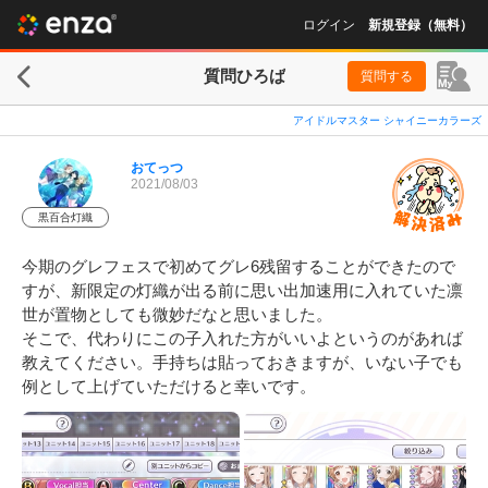
ログイン
新規登録（無料）
質問ひろば
質問する
アイドルマスター シャイニーカラーズ
おてっつ
2021/08/03
黒百合灯織
今期のグレフェスで初めてグレ6残留することができたので
すが、新限定の灯織が出る前に思い出加速用に入れていた凛
世が置物としても微妙だなと思いました。

そこで、代わりにこの子入れた方がいいよというのがあれば
教えてください。手持ちは貼っておきますが、いない子でも
例として上げていただけると幸いです。