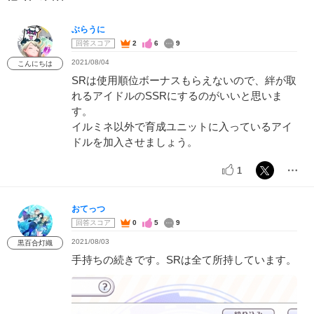
ぶらうに
回答スコア
2
6
9
2021/08/04
こんにちは
SRは使用順位ボーナスもらえないので、絆が取
れるアイドルのSSRにするのがいいと思いま
す。
イルミネ以外で育成ユニットに入っているアイ
ドルを加入させましょう。
1
おてっつ
回答スコア
0
5
9
2021/08/03
黒百合灯織
手持ちの続きです。SRは全て所持しています。