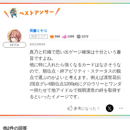
斉藤ミヤコ
回答スコア
506
1395
1272
2021/08/04
15プロ
真乃と灯織で思い出ゲージ確保は十分という趣
旨ですよね。
他に特に入れたら強くなるカードはなさそうな
ので、順位点・絆アビリティ・ステータスの観
点で選ぶのがよいと考えます。例えば凛世花伝
(現在グレ6順位点1200pt)にグロウリーとワンダ
ー持たせて他アイドルで祝唄凛世の絆を取得す
るといったイメージです。
参考になった！
他2件の回答