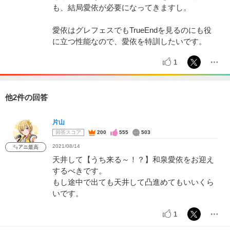
も、結局愛依が必要になってきますし。
愛依はグレフェスでもTrueEndを見るのにも役
に立つ性能なので、愛依を特訓したいです。
1
他2件の回答
片山
回答スコア
200
555
503
2021/08/14
㍉アニ最高
天井して【うち来る～！？】和泉愛依をお迎え
するべきです。
もし途中で出ても天井して凸進めてもいいくら
いです。
1