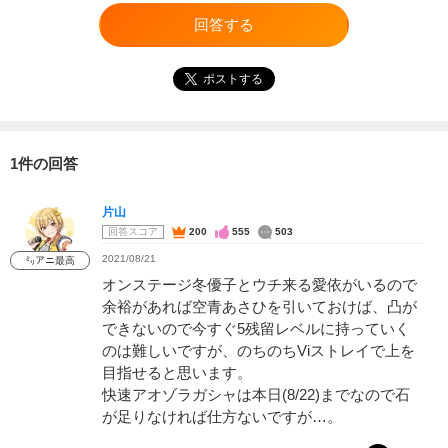
回答する
ポストする
1件の回答
片山
回答スコア
200
555
503
2021/08/21
㍉アニ最高
オンステージ冬優子とウチ来る愛依がいるので
余裕があれば空青あさひを引いておけば、凸が
できないので今すぐ5残留レベルに持っていく
のは難しいですが、のちのちViストレイで上を
目指せると思います。
快速アオゾラガシャは本日(8/22)までなので石
が足りなければ仕方ないですが…。