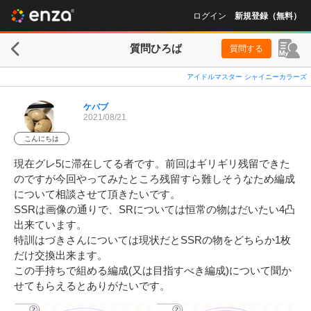
ログイン
新規登録（無料）
質問ひろば
質問する
アイドルマスター シャイニーカラーズ
ケバブ
2021/08/21
こんにちは
現在グレ5に滞在してる者です。前回はギリギリ残留できた
のですが今回やってみたところ残留すら難しそうなため編成
について相談させて頂きたいです。

SSRは画像の通りで、SRについては恒常の物はだいたい4凸
出来ています。

特訓はづきさんについては現状だとSSRの物をどちらか1枚
だけ交換出来ます。

この手持ちで組める編成(又は目指すべき編成)について聞か
せてもらえるとありがたいです。