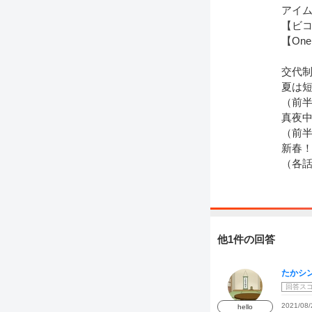
アイ
【ビ
【One
交代
夏は短
（前
真夜
（前
新春
（各
他1件の回答
たかシ
回答ス
2021/08/
hello