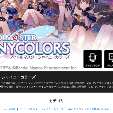
 シャイニーカラーズ
ーズ最新作が、スマートフォン向けブラウザゲームで登場！ 新たな事務所「283（ツバサ）プロダ
■新たな舞台、新たなアイドル■ シャイニーカラーズの舞台は、新たな事務所「283（ツバサ）プロ
イドルを育成し、トップアイドルに導こう！ ■本格アイドルプロデュース！■ プロデューサーとし
選択！限られた期間の中でアイドルとしての能力を磨き、ファン数を増やそう！ 担当アイドルが夢の祭典
ーの腕次第！ ■アイドルと信頼関係を深めよう！■ アイドルと信頼関係を築くのもプロデューサー
カテゴリ
ミュを通じてアイドルを支えよう！ 見事コミュニケーションに成功するとアイドルのテンションが上
きます！ ■育てたアイドルで、ライブ対戦！■ プロデュースしたアイドルでオリジナルのユニット
enza関連
アイドルマスター シャイニーカラーズ
猫とドラゴン ⚔大人の協力バトル⚔
プロデュースの手腕を競い合い、目指せ、アイドルマスター！ ■enzaだから、手軽に遊べる■ 長