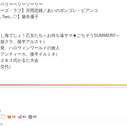
ムベリーベリーソーリー
コーズ・ラブ】月岡恋鐘／あいのボンゴレ・ビアンコ
, Two...♡】黛冬優子
制
し海でしょ！乙女たち～お待ち遠サマ★ごちそうSUMMER!!～
半放クラ、後半アルスト）
中発、ハロウィンワールドの旅人
半アンティーカ、後半イルミネ）
！２８３式かるた大会
話交代）
ン
コア
12
81
83
24