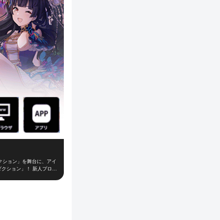
クション」を舞台に、アイ
ダクション」！ 新人プロデ
て、レッスンやお仕事、オ
「W.I.N.G.」に出場
の大切なお仕事！朝の挨拶
がり、プロデューサーとの
を組み、他のライバルプロ
時間のインストール不要で、