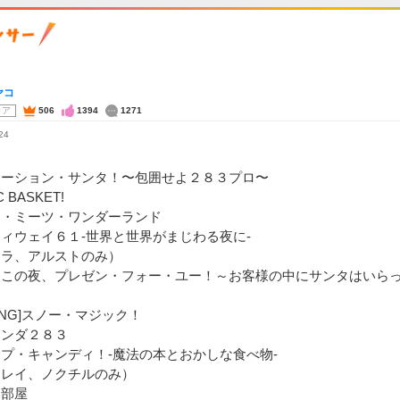
ヤコ
コア
506
1394
1271
24
レーション・サンタ！〜包囲せよ２８３プロ〜
C BASKET!
ー・ミーツ・ワンダーランド
ィウェイ６１-世界と世界がまじわる夜に-
クラ、アルストのみ）
しこの夜、プレゼン・フォー・ユー！～お客様の中にサンタはいらっ
KING]スノー・マジック！
ェンダ２８３
プ・キャンディ！-魔法の本とおかしな食べ物-
トレイ、ノクチルのみ）
い部屋