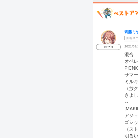
斉藤ミ
回答ス
2021/08/
15プロ
混合
オペ
PiCNi
サマ
ミルキ
（放
きよ
～
[MA
アジ
ゴシッ
（ス
明る