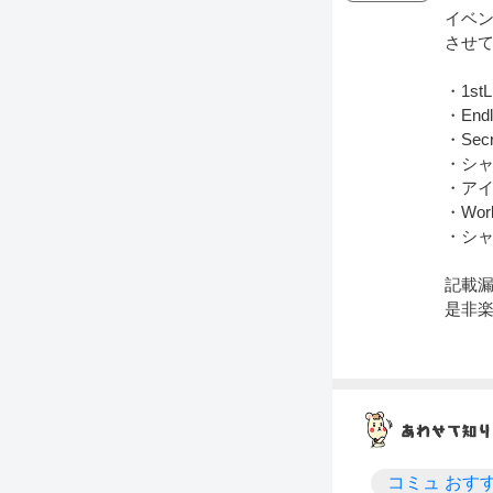
イベ
させ
・1s
・Endl
・Secr
・シャ
・アイ
・Wor
・シャ
記載
是非
コミュ おす