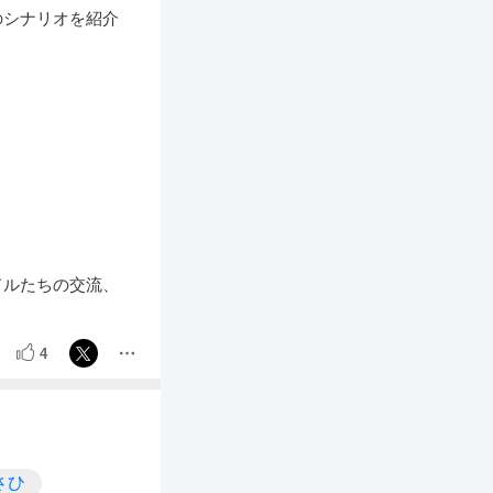
のシナリオを紹介
ドルたちの交流、
4
さひ