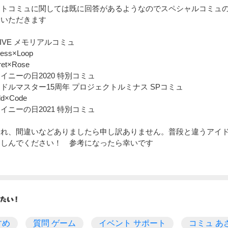
ントコミュに関しては既に回答があるようなのでスペシャルコミュ
ていただきます
tLIVE メモリアルコミュ
ess×Loop
et×Rose
イニーの日2020 特別コミュ
ドルマスター15周年 プロジェクトルミナス SPコミュ
ld×Code
イニーの日2021 特別コミュ
漏れ、間違いなどありましたら申し訳ありません。普段と違うアイ
楽しんでください！ 参考になったら幸いです
すめ
質問 ゲーム
イベント サポート
コミュ あ