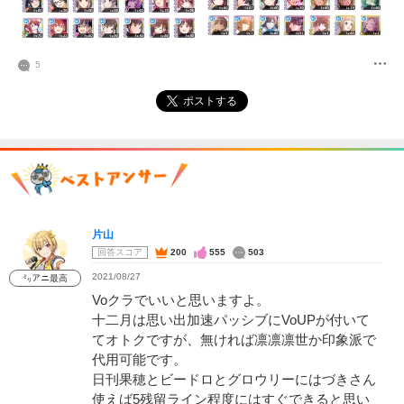
5
ポストする
片山
回答スコア
200
555
503
2021/08/27
㍉アニ最高
Voクラでいいと思いますよ。
十二月は思い出加速パッシブにVoUPが付いて
てオトクですが、無ければ凛凛凛世か印象派で
代用可能です。
日刊果穂とビードロとグロウリーにはづきさん
使えば5残留ライン程度にはすぐできると思い