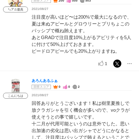
回答スコア
200
555
503
2021/08/27
㍉アニ最高
注目度が高いほど〜は200%で最大になるので、
夏は来ぬアピールとグロウリーとプリちょこの
パッシブで概ね賄えます。
あとGRADで注目度10%上がるアビリティを5人
に付けて50%上げておきます。
ビードロアピールでも20%上がりますね。
1
あろんあるふぁ
回答スコア
0
0
2
2021/08/27
こんにちは
回答ありがとうございます！私は樹里夏推しで
放クラガシャを引く機会が多いので、voクラが
使えそうとの事で嬉しいです。
十二月が代用可能というのは意外でした。思い
出加速の劣化は思い出ガシャでどうにかなると
して、注目度はパッシブで賄えるということで