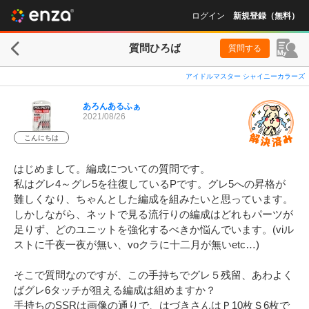
ログイン
新規登録（無料）
質問ひろば
質問する
アイドルマスター シャイニーカラーズ
あろんあるふぁ
2021/08/26
こんにちは
はじめまして。編成についての質問です。

私はグレ4～グレ5を往復しているPです。グレ5への昇格が
難しくなり、ちゃんとした編成を組みたいと思っています。

しかしながら、ネットで見る流行りの編成はどれもパーツが
足りず、どのユニットを強化するべきか悩んでいます。(viル
ストに千夜一夜が無い、voクラに十二月が無いetc…)

そこで質問なのですが、この手持ちでグレ５残留、あわよく
ばグレ6タッチが狙える編成は組めますか？

手持ちのSSRは画像の通りで、はづきさんはＰ10枚Ｓ6枚で