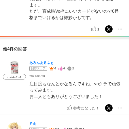
ます。
ただ、育成時Vo枠にいいカードがないので6昇
格までいけるかは微妙かもです。
1
他4件の回答
あろんあるふぁ
回答スコア
0
0
2
2021/08/28
こんにちは
注目度もなんとかなるんですね。voクラで頑張
ってみます。
お二人ともありがとうございました！
参考になった！
片山