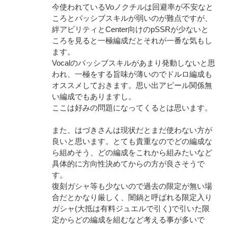
今使われているVoノクチルは回避率が不安なと
ころとパッシブスキルが弱いのが難点ですが、
絆アビリティとCenter向けのpSSRが少ないと
ころを見ると一極編成だとそれが一番な気もし
ます。
Vocalのパッシブスキルがあまり発動しないと思
われ、一極をする旨味が薄いのでドルロ編成も
オススメしておきます。思い出アピール関係無
い編成でもありますし。
ここは好みの問題になってくるとは思います。
また、はづきさんは現状だとまだ使わない方が
良いと思います。とても貴重なのでどの編成な
ら組めそう、どの編成をこれから組みたいなど
具体的に方向性決めてからの方が良さそうで
す。
復刻ガシャ等も少ないので過去の限定が無い場
合だとかなり厳しく、闇鍋と呼ばれる限定入り
ガシャ(大抵は有料ジュエルで引く)で引いた限
定からどの編成を組むなど考える事が多いで