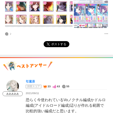
2
ポストする
引退済
回答スコア
23
63
55
2021/09/11
あああああ
恐らく今使われているVoノクチル編成かドルロ
編成(アイドルロード編成)辺りが作れる範囲で
比較的強い編成だと思います。