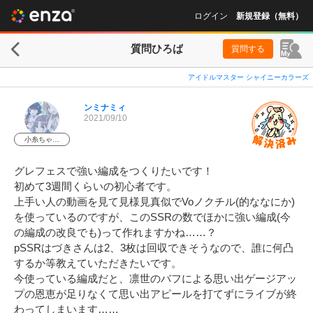
ログイン
新規登録（無料）
質問ひろば
質問する
アイドルマスター シャイニーカラーズ
ンミナミィ
2021/09/10
小糸ちゃ…
グレフェスで強い編成をつくりたいです！

初めて3週間くらいの初心者です。

上手い人の動画を見て見様見真似でVoノクチル(的ななにか)
を使っているのですが、このSSRの数でほかに強い編成(今
の編成の改良でも)って作れますかね……？

pSSRはづきさんは2、3枚は回収できそうなので、誰に何凸
するか等教えていただきたいです。

今使っている編成だと、凛世のバフによる思い出ゲージアッ
プの恩恵が足りなくて思い出アピールを打てずにライブが終
わってしまいます……
