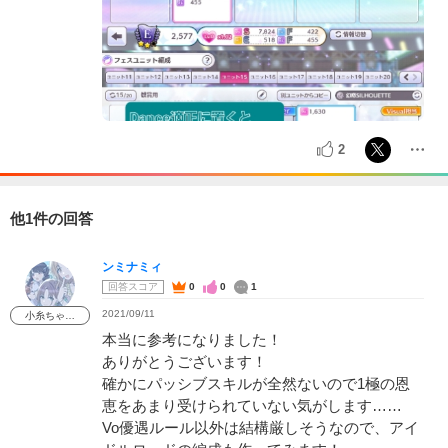
2
他1件の回答
ンミナミィ
回答スコア
0
0
1
2021/09/11
小糸ちゃ…
本当に参考になりました！
ありがとうございます！
確かにパッシブスキルが全然ないので1極の恩
恵をあまり受けられていない気がします……
Vo優遇ルール以外は結構厳しそうなので、アイ