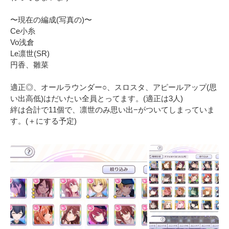
〜現在の編成(写真の)〜

Ce小糸

Vo浅倉

Le凛世(SR)

円香、雛菜

適正◎、オールラウンダー○、スロスタ、アピールアップ(思
い出高低)はだいたい全員とってます。(適正は3人)

絆は合計で11個で、凛世のみ思い出−がついてしまっていま
す。(＋にする予定)
