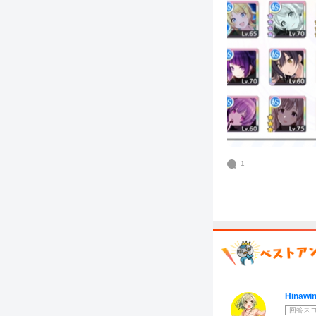
1
Hinawi
回答ス