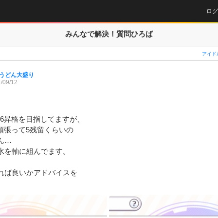
ログ
みんなで解決！
質問ひろば
アイド
うどん大盛り
/09/12
6昇格を目指してますが、

頑張って5残留くらいの

…

水を軸に組んでます。

れば良いかアドバイスを
