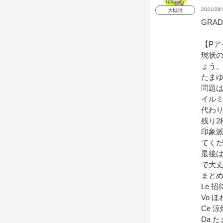
2021/09/
大槻唯
GRA
【Pア
現状の
ょう
たまゆ
問題
イルミ
代わり
残り
印象派
てく
最後
で大
まと
Le 
Vo 
Ce 
Da 