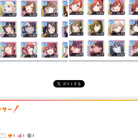
ポストする
n
コア
1
1
2