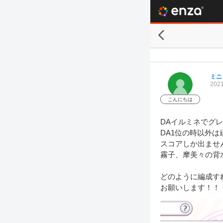
ミニ
2021
こんにちは
DAイルミネでグレ
DA1位の時以外は
スコアしか出ません
霧子、摩美々の背
どのように編成す
お願いします！！