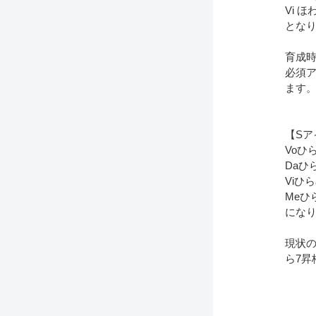
Vi 
とな
育成
必須
ます。
【Sア
Voひ
Daひ
Viひ
Meひ
にな
現状
ら7昇