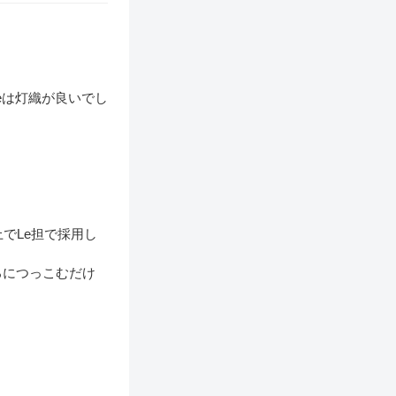
eは灯織が良いでし
でLe担で採用し
ろにつっこむだけ