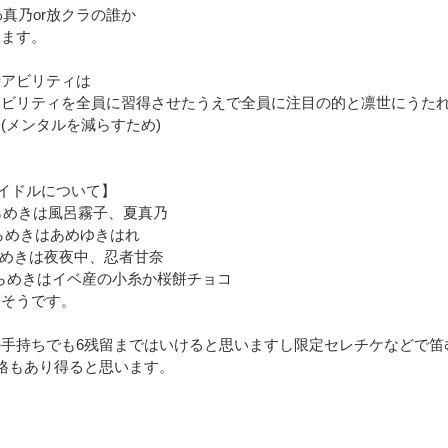
ほわ真乃or放クラの誰か
ります。
時アビリティは
アビリティを全員に習得させたうえで全員に注目の的と凛世にうた
(メンタルを減らすため)
イドルについて】
らめきは風呂霧子、夏真乃
らめきはあめゆきはれ
らめきは夜夜中、忍者甘奈
らめきはイベ産の小糸か桜餅チョコ
りそうです。
の手持ちでも6残留まではいけると思いますし限定セレチケなどで笛
格もあり得ると思います。