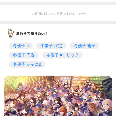
この質問に対しての回答はまだありません
冬優子 p
冬優子 限定
冬優子 霧子
冬優子 円香
冬優子 ×トリック
冬優子 シャニp