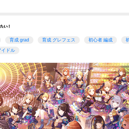
育成 grad
育成 グレフェス
初心者 編成
アイドル