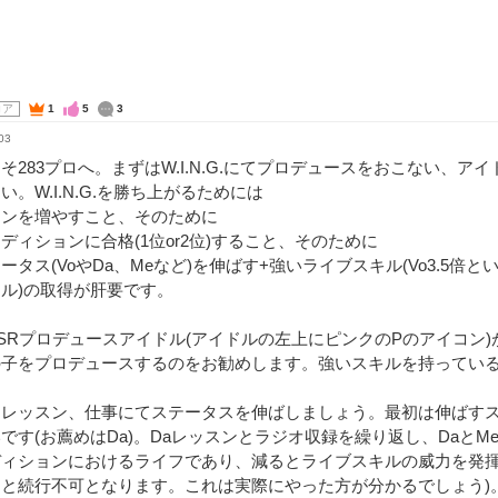
コア
1
5
3
03
そ283プロへ。まずはW.I.N.G.にてプロデュースをおこない、ア
い。W.I.N.G.を勝ち上がるためには
ァンを増やすこと、そのために
ディションに合格(1位or2位)すること、そのために
ータス(VoやDa、Meなど)を伸ばす+強いライブスキル(Vo3.5倍
ル)の取得が肝要です。
SRプロデュースアイドル(アイドルの左上にピンクのPのアイコン
の子をプロデュースするのをお勧めします。強いスキルを持ってい
はレッスン、仕事にてステータスを伸ばしましょう。最初は伸ばす
です(お薦めはDa)。Daレッスンとラジオ収録を繰り返し、DaとMe
ディションにおけるライフであり、減るとライブスキルの威力を発揮
と続行不可となります。これは実際にやった方が分かるでしょう)