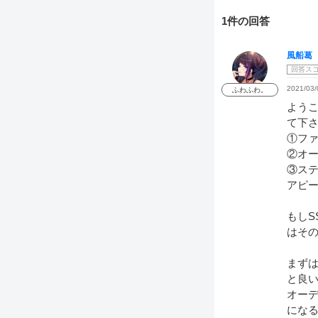
1件の回答
風船葛
回答ス
2021/03/
ふわふわ。
ようこ
て下さ
①フ
②オー
③ステ
アピー
もしS
はそ
まず
と良い
オー
になる