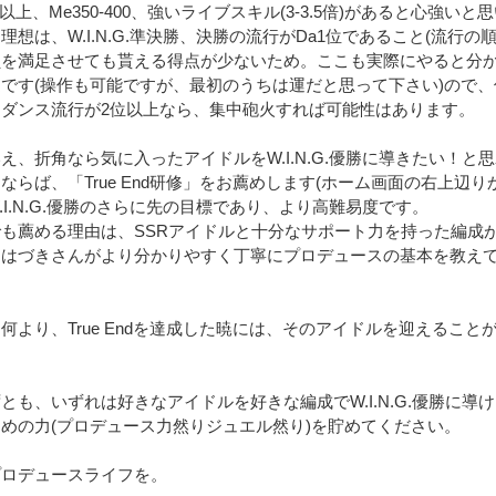
00以上、Me350-400、強いライブスキル(3-3.5倍)があると心強いと
理想は、W.I.N.G.準決勝、決勝の流行がDa1位であること(流行
員を満足させても貰える得点が少ないため。ここも実際にやると分か
です(操作も可能ですが、最初のうちは運だと思って下さい)ので
。ダンス流行が2位以上なら、集中砲火すれば可能性はあります。
え、折角なら気に入ったアイドルをW.I.N.G.優勝に導きたい！と
ならば、「True End研修」をお薦めします(ホーム画面の右上辺りから)
.I.N.G.優勝のさらに先の目標であり、より高難易度です。
も薦める理由は、SSRアイドルと十分なサポート力を持った編成
、はづきさんがより分かりやすく丁寧にプロデュースの基本を教え
何より、True Endを達成した暁には、そのアイドルを迎えること
。
とも、いずれは好きなアイドルを好きな編成でW.I.N.G.優勝に導
めの力(プロデュース力然りジュエル然り)を貯めてください。
プロデュースライフを。