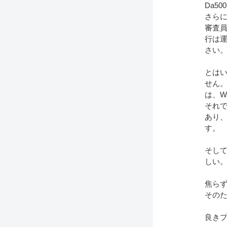
Da5
さらに
審査
行は運
さい
とはい
せん。
は、W
それで
あり
す。
そして
しい
焦らず
そのた
良き