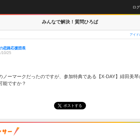
ログ
みんなで解決！
質問ひろば
アイド
の恋路応援団長
/10/25
のノーマークだったのですが、参加特典である【X-DAY】緋田美
可能ですか？
ポストする