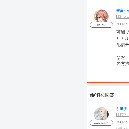
斉藤ミ
回答ス
2021/10/
15プロ
可能
リアル
配信
なお、
の方
他0件の回答
引退済
回答ス
2021/10/
あああああ
削除され