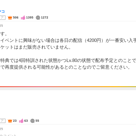
ヤコ
コア
506
1395
1272
25
です。
イベントに興味がない場合は各日の配信（4200円）が一番安い入
チケットはまだ販売されていません。
特典では4回特訓された状態かつLv.80の状態で配布予定とのこと
法で再度提供される可能性があるとのことなのでご留意ください。
コア
23
63
55
25
たコメント