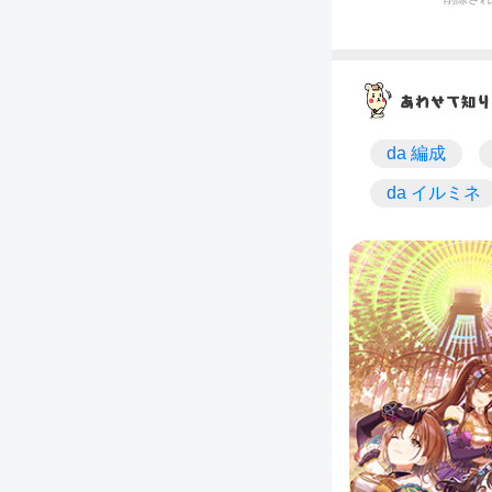
da 編成
da イルミネ