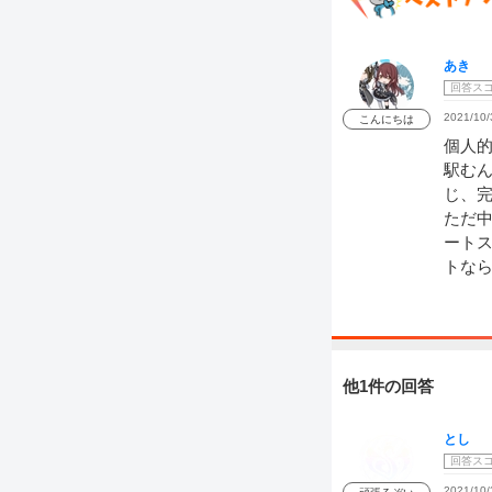
あき
回答ス
2021/10/
こんにちは
個人
駅むん
じ、
ただ
ートス
トな
他1件の回答
とし
回答ス
2021/10/