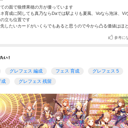
全ての面で狼煙果穂の方が優っています
ネ育成に関しても真乃ならDaでは駅よりも夏風、Voなら泡沫、Vi
いの立ち位置です
優先したいカードがいくらでもあると思うので今から凸る価値はほ
参考に
グレフェス 編成
フェス 育成
グレフェス 5
育成
グレフェス 残留