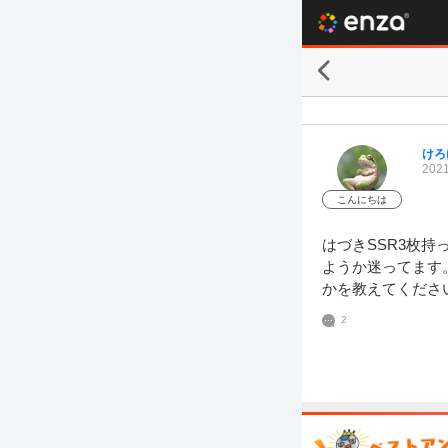
けろ
2021
こんにちは
はづきSSR3枚
ようか迷ってます
かを教えてくださ
2