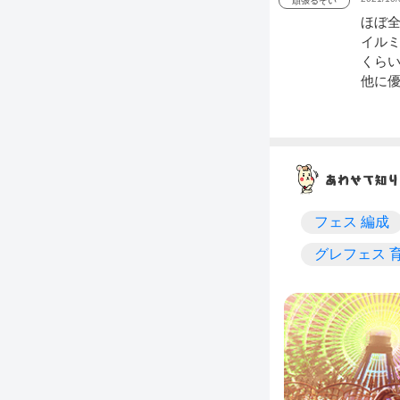
頑張るぞい
ほぼ
イルミ
くら
他に
フェス 編成
グレフェス 