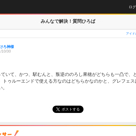
ログ
みんなで解決！
質問ひろば
アイド
けろ神様
/10/30
持っていて、かつ、駅むんと、叛逆ののろし果穂がどちらも一凸で、
。トゥルーエンドで使える方なのはどちらかなのかと、グレフェス
い。
ポストする