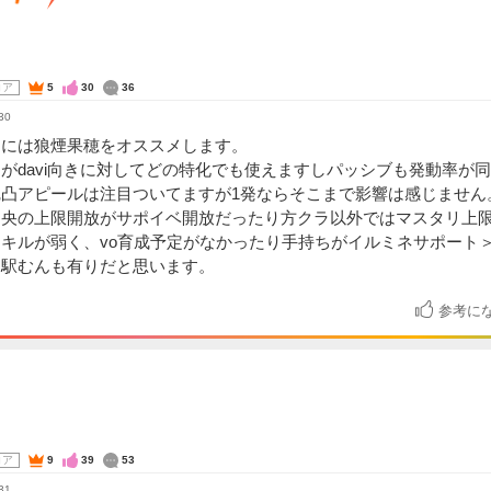
コア
5
30
36
30
的には狼煙果穂をオススメします。
がdavi向きに対してどの特化でも使えますしパッシブも発動率が
完凸アピールは注目ついてますが1発ならそこまで影響は感じません
中央の上限開放がサポイベ開放だったり方クラ以外ではマスタリ上
キルが弱く、vo育成予定がなかったり手持ちがイルミネサポート
ら駅むんも有りだと思います。
参考に
コア
9
39
53
31