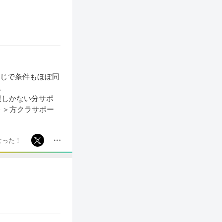
同じで条件もほぼ同
。
限しかない分サポ
＞＞方クラサポー
なった！