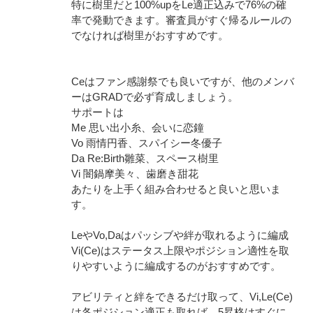
特に樹里だと100%upをLe適正込みで76%の確
率で発動できます。審査員がすぐ帰るルールの
でなければ樹里がおすすめです。
Ceはファン感謝祭でも良いですが、他のメンバ
ーはGRADで必ず育成しましょう。
サポートは
Me 思い出小糸、会いに恋鐘
Vo 雨情円香、スパイシー冬優子
Da Re:Birth雛菜、スペース樹里
Vi 闇鍋摩美々、歯磨き甜花
あたりを上手く組み合わせると良いと思いま
す。
LeやVo,Daはパッシブや絆が取れるように編成
Vi(Ce)はステータス上限やポジション適性を取
りやすいように編成するのがおすすめです。
アビリティと絆をできるだけ取って、Vi,Le(Ce)
は各ポジション適正も取れば、5昇格はすぐに