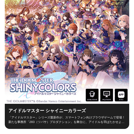
アイドルマスター シャイニーカラーズ
「アイドルマスター」シリーズ最新作が、スマートフォン向けブラウザゲームで登場！
新たな事務所「283（ツバサ）プロダクション」を舞台に、アイドルを羽ばたかせよ
う！ ■新たな舞台、新たなアイドル■ シャイニーカラーズの舞台は、新たな事務所
「283（ツバサ）プロダクション」！ 新人プロデューサーとなって新世代アイドルを育