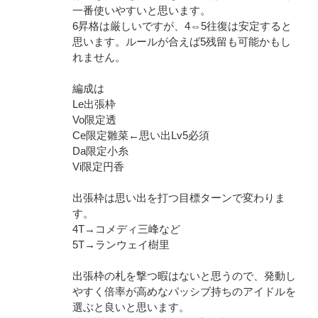
一番使いやすいと思います。
6昇格は厳しいですが、4⇔5往復は安定すると
思います。ルールが合えば5残留も可能かもし
れません。
編成は
Le出張枠
Vo限定透
Ce限定雛菜←思い出Lv5必須
Da限定小糸
Vi限定円香
出張枠は思い出を打つ目標ターンで変わりま
す。
4T→コメディ三峰など
5T→ランウェイ樹里
出張枠の札を撃つ暇はないと思うので、発動し
やすく倍率が高めなパッシブ持ちのアイドルを
選ぶと良いと思います。