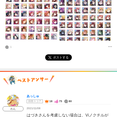
1
ポストする
あっしゅ
回答スコア
18
75
80
2021/11/08
わん
はづきさんを考慮しない場合は、Viノクチルが