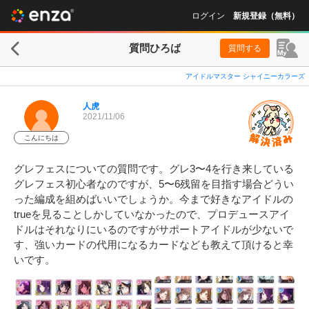
ログイン
新規登録（無料）
質問ひろば
質問する
アイドルマスター シャイニーカラーズ
人虎
2021/11/06
こんにちは
グレフェスについての質問です。グレ3〜4を行き来している
グレフェス初心者なのですが、5〜6残留を目指す場合どうい
った編成を組めばいいでしょうか。今まで好きなアイドルの
trueを見ることしかしていなかったので、プロデュースアイ
ドルはそれなりにいるのですがサポートアイドルが少ないで
す、強いカードの代用になるカードなども教えて頂けると幸
いです。