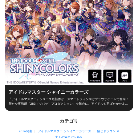
アイドルマスター シャイニーカラーズ
「アイドルマスター」シリーズ最新作が、スマートフォン向けブラウザゲームで登場！
新たな事務所「283（ツバサ）プロダクション」を舞台に、アイドルを羽ばたかせよ
う！ ■新たな舞台、新たなアイドル■ シャイニーカラーズの舞台は、新たな事務所
「283（ツバサ）プロダクション」！ 新人プロデューサーとなって新世代アイドルを育
成し、トップアイドルに導こう！ ■本格アイドルプロデュース！■ プロデューサーとし
カテゴリ
て、レッスンやお仕事、オーディションなどの行動を選択！限られた期間の中でアイド
ルとしての能力を磨き、ファン数を増やそう！ 担当アイドルが夢の祭典「W.I.N.G.」に
enza関連
アイドルマスター シャイニーカラーズ
猫とドラゴン ⚔
出場できるかは、プロデューサーの腕次第！ ■アイドルと信頼関係を深めよう！■ アイ
ドルと信頼関係を築くのもプロデューサーの大切なお仕事！朝の挨拶からライブ直前ま
大人の協力バトル⚔