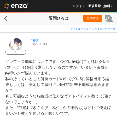
ログイン
新規登録（無料）
質問ひろば
質問する
アイドルマスター シャイニーカラーズ
*彩月
2021/11/14
☆
グレフェス編成についてです。今グレ5残留(ごく稀にグレ6
に行ったり)を繰り返ししているのですが、いまいち編成が
納得いかず悩んでいます。

私の持っているこの所持カードの中でグレ6に昇格出来る編
成もしくは、安定して毎回グレ5残留出来る編成は組めます
か？

もし可能なようなら編成の仕方などアドバイスを教えて頂け
ないでしょうか...。

また、特訓はづきさん(P、Sどちらの場合も)はどれに使えば
良いかも教えて頂けると嬉しいです。
