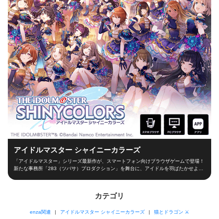
アイドルマスター シャイニーカラーズ
「アイドルマスター」シリーズ最新作が、スマートフォン向けブラウザゲームで登場！
新たな事務所「283（ツバサ）プロダクション」を舞台に、アイドルを羽ばたかせよ
う！ ■新たな舞台、新たなアイドル■ シャイニーカラーズの舞台は、新たな事務所
「283（ツバサ）プロダクション」！ 新人プロデューサーとなって新世代アイドルを育
成し、トップアイドルに導こう！ ■本格アイドルプロデュース！■ プロデューサーとし
カテゴリ
て、レッスンやお仕事、オーディションなどの行動を選択！限られた期間の中でアイド
ルとしての能力を磨き、ファン数を増やそう！ 担当アイドルが夢の祭典「W.I.N.G.」に
enza関連
アイドルマスター シャイニーカラーズ
猫とドラゴン ⚔
出場できるかは、プロデューサーの腕次第！ ■アイドルと信頼関係を深めよう！■ アイ