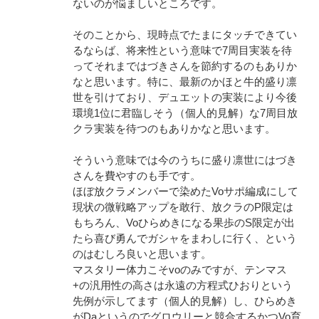
ないのが悩ましいところです。
そのことから、現時点でたまにタッチできてい
るならば、将来性という意味で7周目実装を待
ってそれまではづきさんを節約するのもありか
なと思います。特に、最新のかほと牛的盛り凛
世を引けており、デュエットの実装により今後
環境1位に君臨しそう（個人的見解）な7周目放
クラ実装を待つのもありかなと思います。
そういう意味では今のうちに盛り凛世にはづき
さんを費やすのも手です。
ほぼ放クラメンバーで染めたVoサポ編成にして
現状の微戦略アップを敢行、放クラのP限定は
もちろん、Voひらめきになる果歩のS限定が出
たら喜び勇んでガシャをまわしに行く、という
のはむしろ良いと思います。
マスタリー体力こそvoのみですが、テンマス
+の汎用性の高さは永遠の方程式ひおりという
先例が示してます（個人的見解）し、ひらめき
がDaというのでグロウリーと競合するかつVo育