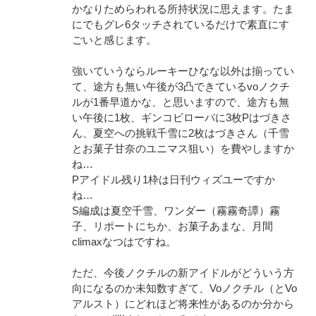
かなりためらわれる所持状況に思えます。たま
にでもグレ6タッチされているだけで素直にす
ごいと感じます。
強いていうならルーキーひなな以外は揃ってい
て、途方も無い午後が3凸できているvoノクチ
ルが1番早道かな、と思いますので、途方も無
い午後に1枚、ギンコビローバに3枚Pはづきさ
ん、夏空への挑戦千雪に2枚はづきさん（千雪
とお菓子甘奈のユニマス狙い）を費やしますか
ね…
Pアイドル残り1枠は日刊ウィズユーですか
ね…
S編成は夏空千雪、ワンダー（霧霧奇譚）霧
子、リポートにちか、お菓子あまな、月間
climaxなつはですね。
ただ、今後ノクチルの新アイドルがどういう方
向になるのか未知数すぎて、Voノクチル（とVo
アルスト）にどれほど将来性があるのか分から