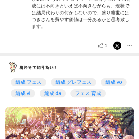
成には不向きといえば不向きながらも、現状で
は結局代わりの何かもないので、盛り凛世には
づきさんを費やす価値は十分あるかと愚考致し
ます。
1
編成 フェス
編成 グレフェス
編成 vo
編成 vi
編成 da
フェス 育成