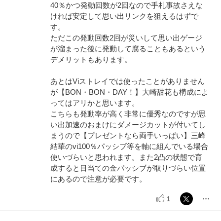
40％かつ発動回数が2回なので手札事故さえな
ければ安定して思い出リンクを狙えるはずで
す。
ただこの発動回数2回が災いして思い出ゲージ
が溜まった後に発動して腐ることもあるという
デメリットもあります。
あとはViストレイでは使ったことがありません
が【BON・BON・DAY！】大崎甜花も構成によ
ってはアリかと思います。
こちらも発動率が高く非常に優秀なのですが思
い出加速のおまけにダメージカットが付いてし
まうので【プレゼントなら両手いっぱい】三峰
結華のvi100％パッシブ等を軸に組んでいる場合
使いづらいと思われます。また2凸の状態で育
成すると目当ての金パッシブが取りづらい位置
にあるので注意が必要です。
1