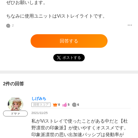
ぜひお願いします。

ちなみに使用ユニットはViストレイライトです。
2
回答する
ポストする
2件の回答
しげみち
回答スコア
0
5
6
2021/11/25
ドヤァ
私がViストレイで使ったことがある中だと【杜
野凛世の印象派】が使いやすくオススメです。
印象派凛世の思い出加速パッシブは発動率が