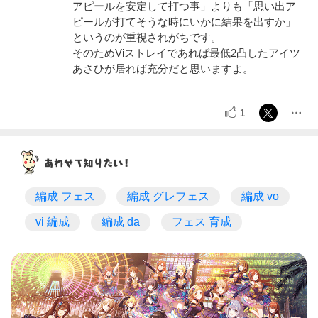
アピールを安定して打つ事」よりも「思い出ア
ピールが打てそうな時にいかに結果を出すか」
というのが重視されがちです。
そのためViストレイであれば最低2凸したアイツ
あさひが居れば充分だと思いますよ。
1
編成 フェス
編成 グレフェス
編成 vo
vi 編成
編成 da
フェス 育成