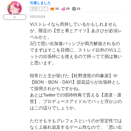
引退しました
回答スコア
10
25
22
2021/11/24
☆
Viストレイなら所持しているかもしれません
が、限定の【空と青とアイツ】あさひが必須レ
ベルかと。
2凸で思い出加速パッシブが両方解放されるの
でまずはそこを目標に、ストレイ以外のViユニ
ットの出張枠にも使えるので持ってて損は無い
と思います。
恒常だと主が挙げた【杜野凛世の印象派】や
【BON・BON・DAY!】甜花辺りが出張枠とし
て採用されがちですかね。
あとはTwitterでの招待特典で貰える【凛凛・凛
世】、プロデュースアイドルでパッと浮かぶの
はこの辺りでしょうか。
ただそもそもグレフェスというのが安定性では
なく上振れ追及するゲーム性なので、「思い出