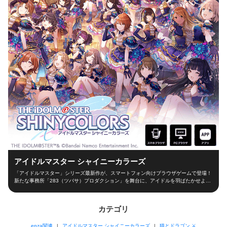
アイドルマスター シャイニーカラーズ
「アイドルマスター」シリーズ最新作が、スマートフォン向けブラウザゲームで登場！
新たな事務所「283（ツバサ）プロダクション」を舞台に、アイドルを羽ばたかせよ
う！ ■新たな舞台、新たなアイドル■ シャイニーカラーズの舞台は、新たな事務所
「283（ツバサ）プロダクション」！ 新人プロデューサーとなって新世代アイドルを育
成し、トップアイドルに導こう！ ■本格アイドルプロデュース！■ プロデューサーとし
カテゴリ
て、レッスンやお仕事、オーディションなどの行動を選択！限られた期間の中でアイド
ルとしての能力を磨き、ファン数を増やそう！ 担当アイドルが夢の祭典「W.I.N.G.」に
enza関連
アイドルマスター シャイニーカラーズ
猫とドラゴン ⚔
出場できるかは、プロデューサーの腕次第！ ■アイドルと信頼関係を深めよう！■ アイ