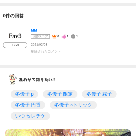
0件の回答
MM
回答スコア
0
1
1
2021/02/03
Fav3
削除されたコメント
冬優子 p
冬優子 限定
冬優子 霧子
冬優子 円香
冬優子 ×トリック
いつ セレチケ