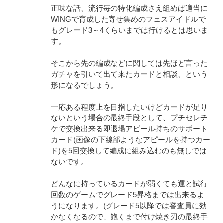
正味な話、流行毎の特化編成さえ組めば適当に
WINGで育成した寄せ集めのフェスアイドルで
もグレード3～4くらいまでは行けるとは思いま
す。
そこから先の編成などに関しては先ほど言った
ガチャを引いて出て来たカードと相談、という
形になるでしょう。
一応ある程度上を目指したいけどカードが足り
ないという場合の最終手段として、プチセレチ
ケで交換出来る即退場アピール持ちのサポート
カード(画像の下線部ようなアピールを持つカー
ド)を5回交換して編成に組み込むのも無しでは
ないです。
どんなに持っているカードが弱くても運と試行
回数のゲームでグレード5昇格までは出来るよ
うになります。(グレード5以降では審査員に効
かなくなるので、飽くまで付け焼き刃の最終手