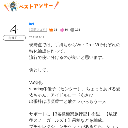
kei
回答スコア
39
86
101
2021/12/12
冬優子Ｐ
現時点では、手持ちからVo・Da・Viそれぞれの
特化編成を作って、
流行で使い分けるのが良いと思います。
例として、
Vo特化
starring冬優子（センター）、ちょっとあげる愛
依ちゃん、アイドルロードあさひ
出張枠は凛凛凛世と放クラからもう一人
サポートに【3名様極楽旅行記】樹里、【放課
後スノーガールズ！】果穂などを編成。
プチセレクションチケットがあるなら、ショッ