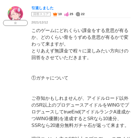
引退しました
回答スコア
10
25
22
2021/12/12
☆
このゲームにどれくらい課金をする意思が有る
か、どのくらい骨をうずめる意思が有るかで変
わって来ますが。
とりあえず無課金で程々に楽しみたい方向けの
回答をさせていただきます。
①ガチャについて
ご存知かもしれませんが、アイドルロード以外
のSR以上のプロデュースアイドルをWINGでプ
ロデュースしてtrueEnd(アイドルランクA達成か
つWING優勝)を達成するとSRなら10連分、
SSRなら20連分無料ガチャ石が返って来ます。