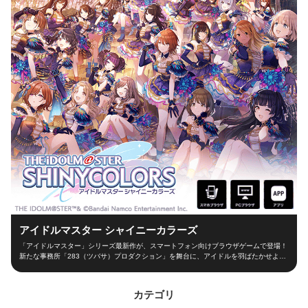
アイドルマスター シャイニーカラーズ
「アイドルマスター」シリーズ最新作が、スマートフォン向けブラウザゲームで登場！
新たな事務所「283（ツバサ）プロダクション」を舞台に、アイドルを羽ばたかせよ
う！ ■新たな舞台、新たなアイドル■ シャイニーカラーズの舞台は、新たな事務所
「283（ツバサ）プロダクション」！ 新人プロデューサーとなって新世代アイドルを育
成し、トップアイドルに導こう！ ■本格アイドルプロデュース！■ プロデューサーとし
カテゴリ
て、レッスンやお仕事、オーディションなどの行動を選択！限られた期間の中でアイド
ルとしての能力を磨き、ファン数を増やそう！ 担当アイドルが夢の祭典「W.I.N.G.」に