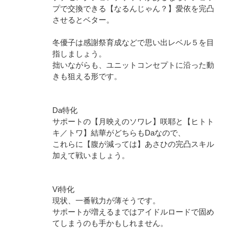
プで交換できる【なるんじゃん？】愛依を完凸
させるとベター。
冬優子は感謝祭育成などで思い出レベル５を目
指しましょう。
拙いながらも、ユニットコンセプトに沿った動
きも狙える形です。
Da特化
サポートの【月映えのソワレ】咲耶と【ヒトト
キ／トワ】結華がどちらもDaなので、
これらに【腹が減っては】あさひの完凸スキル
加えて戦いましょう。
Vi特化
現状、一番戦力が薄そうです。
サポートが増えるまではアイドルロードで固め
てしまうのも手かもしれません。