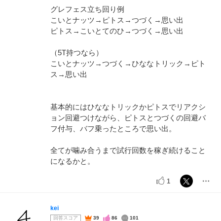
グレフェス立ち回り例
こいとナッツ→ピトス→つづく→思い出
ピトス→こいとてのひ→つづく→思い出
（5T持つなら）
こいとナッツ→つづく→ひななトリック→ピト
ス→思い出
基本的にはひななトリックかピトスでリアクシ
ョン回避つけながら、ピトスとつづくの回避バ
フ付与、バフ乗ったところで思い出。
全てが噛み合うまで試行回数を稼ぎ続けること
になるかと。
1
kei
回答スコア
39
86
101