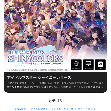
アイドルマスター シャイニーカラーズ
「アイドルマスター」シリーズ最新作が、スマートフォン向けブラウザゲームで登場！
新たな事務所「283（ツバサ）プロダクション」を舞台に、アイドルを羽ばたかせよ
う！ ■新たな舞台、新たなアイドル■ シャイニーカラーズの舞台は、新たな事務所
「283（ツバサ）プロダクション」！ 新人プロデューサーとなって新世代アイドルを育
成し、トップアイドルに導こう！ ■本格アイドルプロデュース！■ プロデューサーとし
カテゴリ
て、レッスンやお仕事、オーディションなどの行動を選択！限られた期間の中でアイド
ルとしての能力を磨き、ファン数を増やそう！ 担当アイドルが夢の祭典「W.I.N.G.」に
enza関連
アイドルマスター シャイニーカラーズ
猫とドラゴン ⚔
出場できるかは、プロデューサーの腕次第！ ■アイドルと信頼関係を深めよう！■ アイ