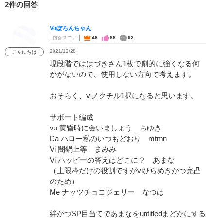
2件の回答
Voぽろんちゃん
回答スコア
48
88
92
2021/12/28
こんにちは
現段階でははづきさん1枚で劇的に強くなる何
かがないので、使用しない方向で考えます。
おそらく、viノクチル1択になると思います。
サポート編成
vo 黄昏時に会いましょう ちゆき
Da ハロー私のいつもどおり mtmn
Vi 闇鍋上等 まみみ
Vi ハッピーの答えはどこに？ あまな
（上限枠だけの役割ですがviひらめきかつ完凸
のため）
Me ナッツチョコジェリー なつは
絆かつSP目当てであまなをuntitledまどかにする