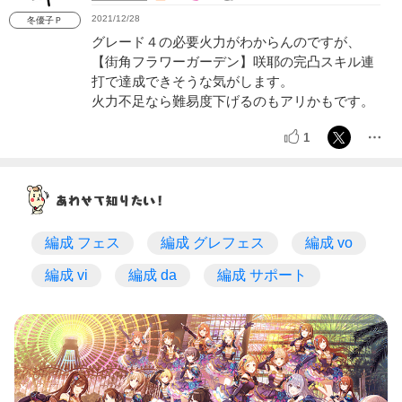
2021/12/28
冬優子Ｐ
グレード４の必要火力がわからんのですが、
【街角フラワーガーデン】咲耶の完凸スキル連
打で達成できそうな気がします。
火力不足なら難易度下げるのもアリかもです。
1
編成 フェス
編成 グレフェス
編成 vo
編成 vi
編成 da
編成 サポート