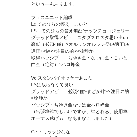
という手もあります。
フェスユニット編成
Le てのひらの答え こいと
LS：てのひらの答え無凸/ナッツチョコジェリー
グラッド取得アビ： スタダスロスタ思い出up
高低（必須4種）>オルランオルラン◎Le適正Le
適正+>絆>>注目の的>>物静か
取得パッシブ： ちゆき金・なつは金・こいと
白金（絶対）>ハロ峰金
Vo スタンバイオッケーあまな
LSは取らなくて良い
グラッドアビ： 必須4種>まどか絆>>注目の的
>物静か
パッシブ：ちゆき金なつは金ハロ峰金
（出張枠誰でもいいですが、絆とれる、使用率
ボーナス稼げる、なあまなにしました）
Ce トリックひなな