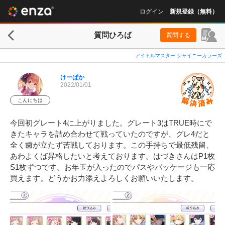
ログイン
新規登録（無料）
質問ひろば
質問する
アイドルマスター シャイニーカラーズ
けーぱか
2022/01/01
こんにちは
今回初グレート4に上がりました。グレート3はTRUE時にで
きたキャラを詰め合わせて戦っていたのですが、グレ4だと
全く歯が立たず苦戦しております。この手持ちで最低残留、
あわよくば昇格したいと考えております。はづきさんはP1枚
S1枚ずつです。お年玉が入ったのでパスやパッケージも一応
買えます。どうかお力添えよろしくお願いいたします。