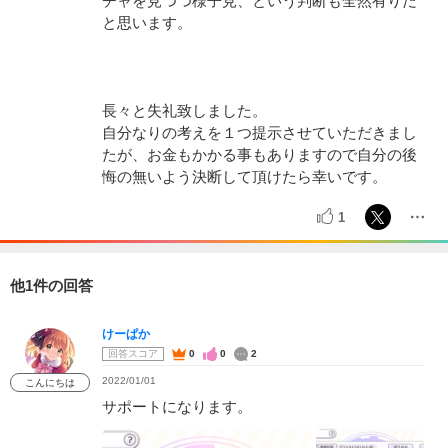
チャを見つつ様子見、という判断も全然有りだ
と思います。
長々と失礼致しました。
自分なりの考えを１つ提示させていただきまし
たが、お金もかかる事もありますので自分の後
悔の無いよう決断して頂けたら幸いです。
1
他1件の回答
けーぱか
回答スコア
0
0
2
2022/01/01
こんにちは
サポートになります。