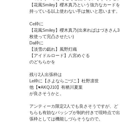
【花風Smiley】櫻木真乃という強力なカードを
持っている以上使わない手は無いと思います。
Ce枠に
【花風Smiley】櫻木真乃(出来ればはづきさん3
枚使って完凸させたい)
Da枠に
【淡雪の戯れ】風野灯織
【アイドルロード】八宮めぐる
のどちらかを
残り2人出張枠は
Le枠に【さよならごづこ】杜野凛世
他【♥️AKQJ10】有栖川夏葉
が良さそうかと。
アンティーカ限定2人でも良さそうですが、ど
ちらも有効なパッシブが制約付きで現時点で出
張枠としては機能しづらそうなので。