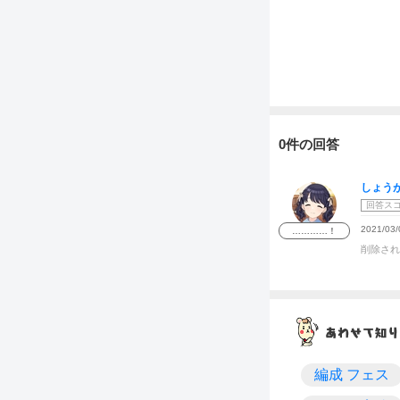
0件の回答
しょう
回答ス
2021/03/
…………！
削除され
編成 フェス