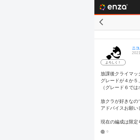
ニコ
2021
よろしく！
放課後クライマッ
グレードが４か５
（グレード６では
放クラが好きなの
アドバイスお願いし
現在の編成は限定
0