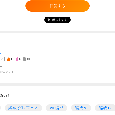
回答する
ポストする
が
コア
0
3
10
03
たコメント
編成 グレフェス
vo 編成
編成 vi
編成 da