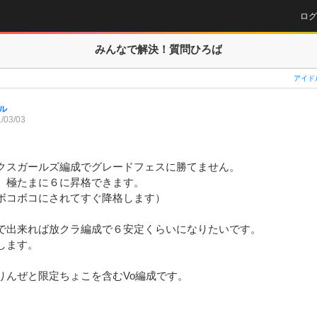
ログ
みんなで解決！
質問ひろば
アイド
ル
/03/03
クスガールズ編成でグレードフェスに勝てません。

、極たまに６に昇格できます。

ボコボコにされてすぐ降格します）

で出来れば放クラ編成で６安定くらいになりたいです。

ます。

りんぜと限定ちょこを含むVo編成です。