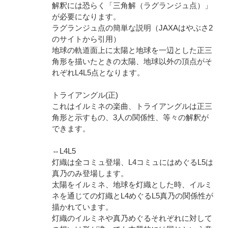
解釈には恐らく「三角解（ラグランジュ点）」
が必要になります。
ラグランジュ点の簡単な説明（JAXAはやぶさ2
のサイトから引用）
地球の軌道面上に太陽と地球を一辺とした正三
角形を描いたときの太陽、地球以外の頂点がそ
れぞれL4L5点となります。
トライアングル(正)
これはイルミネの楽曲、トライアングルは正三
角形と示すもの、3人の関係性、等々の解釈が
できます。
⇔L4L5
灯織は全コミュ登場、L4コミュにはめぐるL5は
真乃のみ登場します。
太陽をイルミネ、地球を灯織とした時、イルミ
ネを通じての灯織とL4めぐるL5真乃の関係性が
描かれています。
灯織のイルミネや真乃めぐるそれぞれに対して