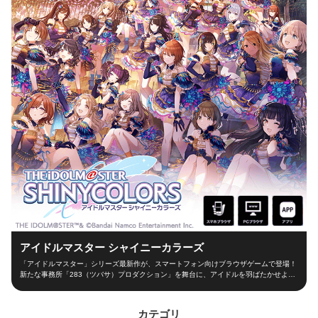
アイドルマスター シャイニーカラーズ
「アイドルマスター」シリーズ最新作が、スマートフォン向けブラウザゲームで登場！
新たな事務所「283（ツバサ）プロダクション」を舞台に、アイドルを羽ばたかせよ
う！ ■新たな舞台、新たなアイドル■ シャイニーカラーズの舞台は、新たな事務所
「283（ツバサ）プロダクション」！ 新人プロデューサーとなって新世代アイドルを育
成し、トップアイドルに導こう！ ■本格アイドルプロデュース！■ プロデューサーとし
カテゴリ
て、レッスンやお仕事、オーディションなどの行動を選択！限られた期間の中でアイド