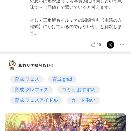
の想いは形が違っても本質的には同じという意
味で⇔（同値）で繋いでいると考えます。
そして三角解もイルミネの関係性も【永遠の方
程式】にかけているのではないか、と解釈しま
す。
10
育成 フェス
育成 grad
育成 グレフェス
コミュ おすすめ
育成 フェスアイドル
カード 強い