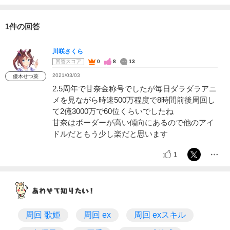
1件の回答
川咲さくら
回答スコア
0
8
13
2021/03/03
優木せつ菜
2.5周年で甘奈金称号でしたが毎日ダラダラアニ
メを見ながら時速500万程度で8時間前後周回し
て2億3000万で60位くらいでしたね
甘奈はボーダーが高い傾向にあるので他のアイ
ドルだともう少し楽だと思います
1
周回 歌姫
周回 ex
周回 exスキル