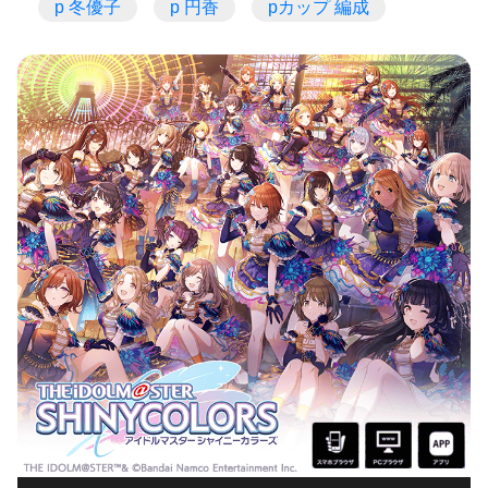
p 冬優子
p 円香
pカップ 編成