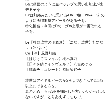
Leは凛世のように金パッシブで思い出加速が出
来る子を。
Ceは灯織みたいに思い出/Da1.8倍 Link/All2倍 の
ように所謂追撃アピールがある子を。
特化担当（今回はDa）はDa上限が一番取れる
子を。
Le【杜野凛世の印象派】【凛凛、凛世】杜野凛
世（2凸以上）
Ce【涼】風野灯織
【はじけてスマイル】櫻木真乃
【日々を紡ぐインヴェルノ】八宮めぐる
【純真チョコレート】園田智代子
凛世はアイドルピースかSRはづきさんで2回凸
以上にできる方を。
真乃とめぐるもSRを採用した方がいいかもしれ
ないですが、とりあえずこちらで。