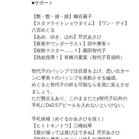
■サポート
【数・数・娘・娘】幽谷霧子
【スタァライトショウタイム】【ワン・デイ】
八宮めぐる
【あめ、ゆき、はれ】芹沢あさひ
【夜夜中ワンダーラスト】田中摩美々
【桜餅マスター……？】園田智代子
【熱血指導！】有栖川夏葉（智代子育成時）
智代子のパッシブで注目度を上げ、思い出ター
ンに摩美々のパッシブを発動させる編成。
めぐると智代子の絆も可能なら全員に覚えさせ
ましょう。
ただ難点もあり、このままだとp智代子以外の
手札にDa2.5アピールを入れないといけない。
手札候補（めぐるかあさひを抜く）
【ヒトトキ／トワ】三峰結華
【腹が減っては遊びはできぬ】芹沢あさひ