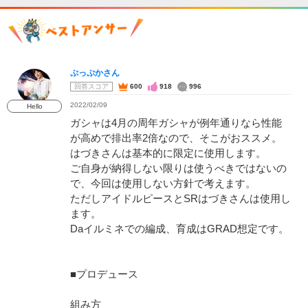
ぷっぷかさん
回答スコア
600
918
996
2022/02/09
Hello
ガシャは4月の周年ガシャが例年通りなら性能
が高めで排出率2倍なので、そこがおススメ。
はづきさんは基本的に限定に使用します。
ご自身が納得しない限りは使うべきではないの
で、今回は使用しない方針で考えます。
ただしアイドルピースとSRはづきさんは使用し
ます。
Daイルミネでの編成、育成はGRAD想定です。
■プロデュース
組み方