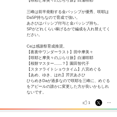
【咲耶と摩美々のぶらり旅】白瀬咲耶
三峰は前半発動する金パッシブが優秀、咲耶は
DaSP持ちなので育成で強い。
あさひはパッシブ付与と金パッシブ持ち。
SPがどれくらい稼げるかで編成を入れ替えてく
ださい。
Ceは感謝祭育成推奨。
【夜夜中ワンダーラスト】田中摩美々
【咲耶と摩美々のぶらり旅】白瀬咲耶
【桜餅マスター……？】園田智代子
【スタァライトショウタイム】八宮めぐる
【あめ、ゆき、はれ】芹沢あさひ
ひらめきDaが過多なので咲耶を三峰に、めぐる
をアピールの誰かに変更した方が良いかもしれ
ないです。
1