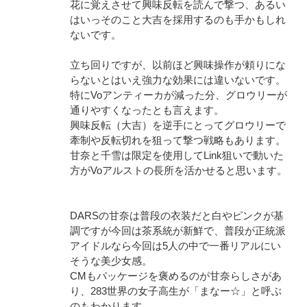
花に覚えさせて興味反転を読んで撃つ、あるい
はいっそのこと大吉を採用するのも手かもしれ
ないです。
立ち回りですが、以前ほど興味操作が頼りにな
らないとはいえ強力な効果には違いないです。
特にVoアンティーカが減った分、グロウリーが
通りやすくなったとも言えます。
興味反転（大吉）を逆手にとってグロウリーで
牽制や反転切れを狙って撃つ戦略もあります。
甘奈と千雪は限定を使用してLink狙いで動いた
方がVoアルストの長所を活かせると思います。
DARSの甘奈は普段の衣装だと白やピンクが基
調ですが今回は茶系統が新鮮で、普段が正統派
アイドルなら今回は5人の中で一番リアルにい
そうな美少女感。
CMもパッケージを褒めるのが甘奈らしさがあ
り、283世界の女子高生が「まなー☆」と呼ぶ
のもわかります。