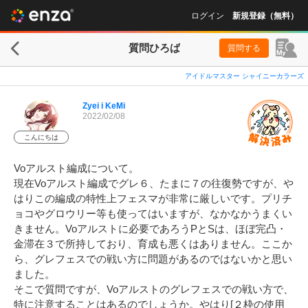
ログイン
新規登録（無料）
質問ひろば
質問する
アイドルマスター シャイニーカラーズ
Zyei i KeMi
2022/02/08
こんにちは
Voアルスト編成について。

現在Voアルスト編成でグレ６、たまに７の往復勢ですが、や
はりこの編成の特性上フェスマが非常に厳しいです。プリチ
ョコやグロウリー等も使ってはいますが、なかなかうまくい
きません。Voアルストに必要であろうPとSは、ほぼ完凸・
金滞在３で所持しており、育成も悪くはありません。ここか
ら、グレフェスでの戦い方に問題があるのではないかと思い
ました。

そこで質問ですが、Voアルストのグレフェスでの戦い方で、
特に注意することはあるのでしょうか。やはり[２枠の使用