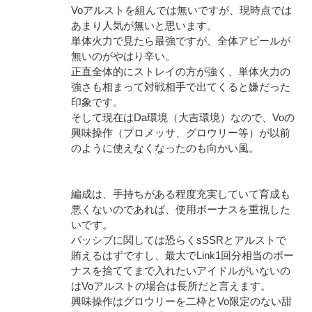
Voアルストを組んでは無いですが、現時点では
あまり人気が無いと思います。
単体火力で見たら最強ですが、全体アピールが
無いのがやはり辛い。
正直全体的にストレイの方が強く、単体火力の
強さも相まって対戦相手で出てくると嫌だった
印象です。
そして現在はDa環境（大吉環境）なので、Voの
興味操作（プロメッサ、グロウリー等）が以前
のように使えなくなったのも向かい風。
編成は、手持ちがある程度充実していて育成も
悪くないのであれば、使用ボーナスを重視した
いです。
パッシブに関しては恐らくsSSRとアルストで
賄えるはずですし、最大でLink1回分相当のボー
ナスを捨ててまで入れたいアイドルがいないの
はVoアルストの場合は長所だと言えます。
興味操作はグロウリーを二枠とVo限定のない甜