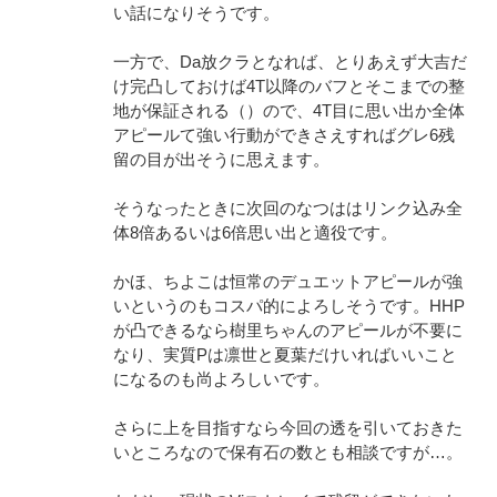
い話になりそうです。
一方で、Da放クラとなれば、とりあえず大吉だ
け完凸しておけば4T以降のバフとそこまでの整
地が保証される（）ので、4T目に思い出か全体
アピールて強い行動ができさえすればグレ6残
留の目が出そうに思えます。
そうなったときに次回のなつははリンク込み全
体8倍あるいは6倍思い出と適役です。
かほ、ちよこは恒常のデュエットアピールが強
いというのもコスパ的によろしそうです。HHP
が凸できるなら樹里ちゃんのアピールが不要に
なり、実質Pは凛世と夏葉だけいればいいこと
になるのも尚よろしいです。
さらに上を目指すなら今回の透を引いておきた
いところなので保有石の数とも相談ですが…。