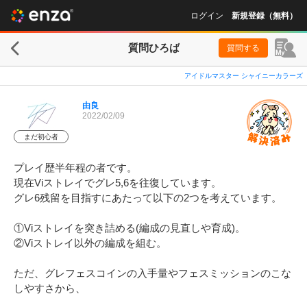
ログイン
新規登録（無料）
質問ひろば
質問する
アイドルマスター シャイニーカラーズ
由良
2022/02/09
まだ初心者
プレイ歴半年程の者です。

現在Viストレイでグレ5,6を往復しています。

グレ6残留を目指すにあたって以下の2つを考えています。

①Viストレイを突き詰める(編成の見直しや育成)。

②Viストレイ以外の編成を組む。

ただ、グレフェスコインの入手量やフェスミッションのこな
しやすさから、
