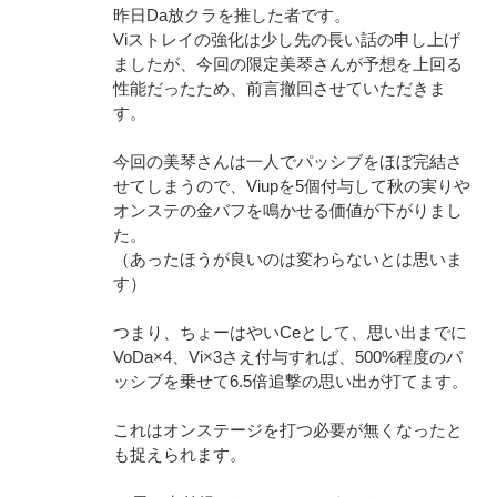
昨日Da放クラを推した者です。
Viストレイの強化は少し先の長い話の申し上げ
ましたが、今回の限定美琴さんが予想を上回る
性能だったため、前言撤回させていただきま
す。
今回の美琴さんは一人でパッシブをほぼ完結さ
せてしまうので、Viupを5個付与して秋の実りや
オンステの金バフを鳴かせる価値が下がりまし
た。
（あったほうが良いのは変わらないとは思いま
す）
つまり、ちょーはやいCeとして、思い出までに
VoDa×4、Vi×3さえ付与すれば、500%程度のパ
ッシブを乗せて6.5倍追撃の思い出が打てます。
これはオンステージを打つ必要が無くなったと
も捉えられます。