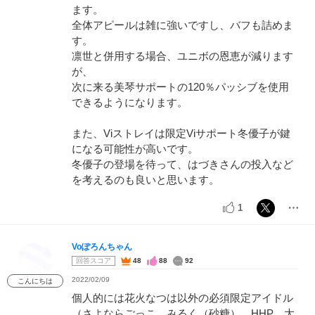
ます。
全体アピールは雑に強いですし、バフも詰めま
す。
凛世と併用する場合、ユニボの恩恵が減ります
が、
次に来る美琴サポートの120％パッシブを使用
できるようになります。
また、Viストレイは限定Viサポート冬優子が鍵
になる可能性が高いです。
冬優子の登場を待って、はづきさんの投入など
を考えるのも良いと思います。
1
Voぽろんちゃん
回答スコア
48
88
92
2022/02/09
こんにちは
個人的には花火なつは以外の必須限定アイドル
（さよならごっこ、みるく（砂糖）、HHP、大