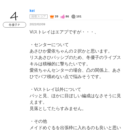
kei
回答スコア
39
86
101
2022/02/09
冬優子Ｐ
Viストレイはエアプですが・・・、
・センターについて
あさひか愛依ちゃんの２択かと思います。
リスあさひパッシブのため、冬優子のライブス
キルは積極的に撃ちたいです。
愛依ちゃんセンターの場合、凸の関係上、あさ
ひでバフ積めない点で悩みそうです。
・Viストレイ以外について
パッと見、ほかに目ぼしい編成はなさそうに見
えます。
見落としてたらすみません。
・その他
メイドめぐるを出張枠に入れるのも良いと思い