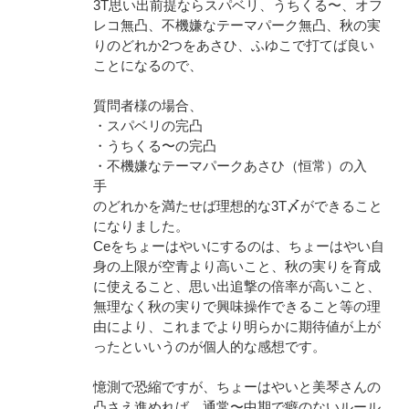
3T思い出前提ならスパベリ、うちくる〜、オフ
レコ無凸、不機嫌なテーマパーク無凸、秋の実
りのどれか2つをあさひ、ふゆこで打てば良い
ことになるので、
質問者様の場合、
・スパベリの完凸
・うちくる〜の完凸
・不機嫌なテーマパークあさひ（恒常）の入
手
のどれかを満たせば理想的な3T〆ができること
になりました。
Ceをちょーはやいにするのは、ちょーはやい自
身の上限が空青より高いこと、秋の実りを育成
に使えること、思い出追撃の倍率が高いこと、
無理なく秋の実りで興味操作できること等の理
由により、これまでより明らかに期待値が上が
ったといいうのが個人的な感想です。
憶測で恐縮ですが、ちょーはやいと美琴さんの
凸さえ進めれば、通常〜中期で癖のないルール