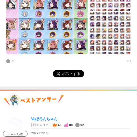
3
ポストする
Voぽろんちゃん
回答スコア
48
88
92
2022/02/10
こんにちは