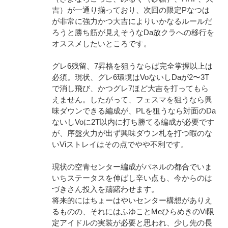
吉）が一通り揃っており、次回の限定Pなつは
が非常に強力かつ大吉によりいかなるルールだ
ろうと勝ち筋が見えそうなDa放クラへの移行を
オススメしたいところです。
グレ6残留、7昇格を狙うならば完全掌握以上は
必須。現状、グレ6環境はVoないしDaが2〜3T
で消し飛び、かつグレ7ほど大吉を打ってもら
えません。したがって、フェスマを狙うなら興
味ダウンできる編成が、PLを狙うなら対面のDa
ないしVoに2T以内に打ち勝てる編成が必要です
が、序盤火力が出ず興味ダウン札を打つ暇のな
いViストレイはその点でやや不利です。
現状の空青センター編成がパネルの都合でいま
いちステータスを伸ばし辛い点も、今からのは
づきさん投入を躊躇わせます。
将来的にはちょーはやいセンター構想がありえ
るものの、それにはふゆことMeひらめきのVi限
定アイドルの実装が必要と思われ、少し先の長