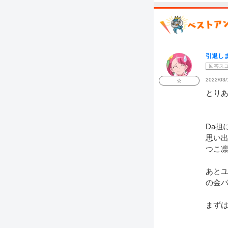
引退し
回答ス
2022/03/
☆
とり
Da担
思い
つこ
あとユ
の金
まず