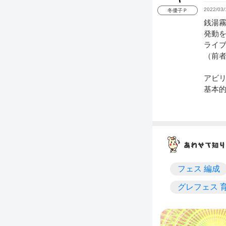
2022/03/
冬優子Ｐ
銭湯霧
発動
ライ
（前
アビリ
基本
フェス 編成
グレフェス 