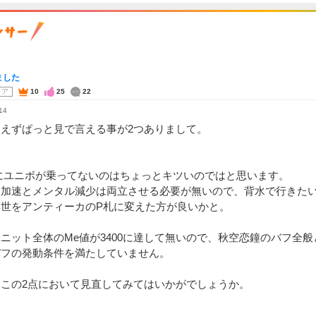
ました
コア
10
25
22
14
あえずぱっと見で言える事が2つありまして。
にユニボが乗ってないのはちょっとキツいのではと思います。
出加速とメンタル減少は両立させる必要が無いので、背水で行きた
凛世をアンティーカのP札に変えた方が良いかと。
ニット全体のMe値が3400に達して無いので、秋空恋鐘のバフ全
バフの発動条件を満たしていません。
はこの2点において見直してみてはいかがでしょうか。