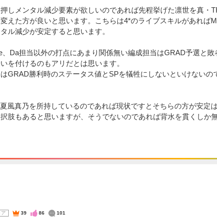
押しメンタル減少要素が欲しいのであれば先程挙げた凛世を真・TRA
変えた方が良いと思います。こちらは4*のライブスキルがあればM
ンタル減少が安定すると思います。
e、Da担当以外の打点にあまり関係無い編成担当はGRAD予選と
弱いを付けるのもアリだとは思います。
はGRAD勝利時のステータス値とSPを犠牲にしないといけないの
。
た夏風真乃を所持しているのであれば現状ですとそちらの方が安定
選択肢もあると思いますが、そうでないのであれば背水を貫くしか
コア
39
86
101