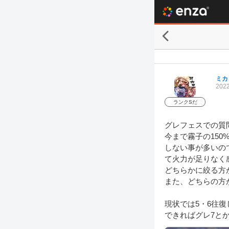
ミカ
2022
ランクSだ
グレフェスでの質問
今まで霧子の15
しない事が多いの
て火力が足りなく
どちらかに絞る方
また、どちらの方
現状では5・6往復