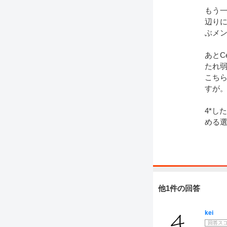
もう一
辺りに
ぶメ
あとC
たれ
こちら
すが
4*し
める
他1件の回答
kei
回答ス