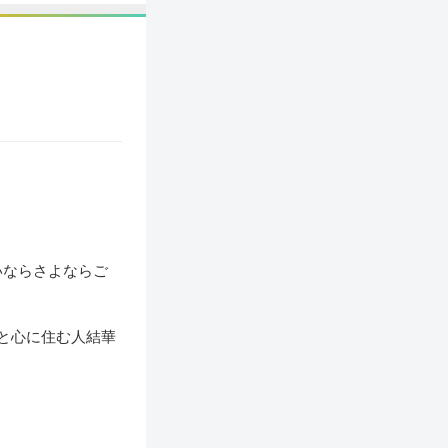
いならさよならご
般と心に住む人結華