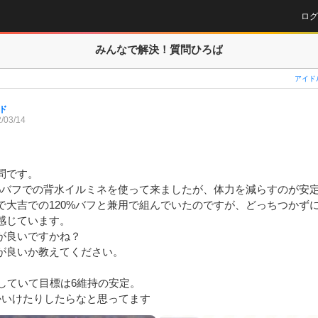
ログ
みんなで解決！
質問ひろば
アイド
ド
/03/14
です。

0%バフでの背水イルミネを使って来ましたが、体力を減らすのが安
で大吉での120%バフと兼用で組んでいたのですが、どっちつかず
感じています。

が良いですかね？

が良いか教えてください。

していて目標は6維持の安定。
