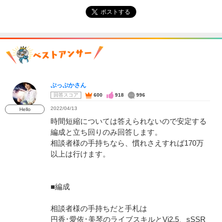
ポストする
ぷっぷかさん
回答スコア
600
918
996
2022/04/13
Hello
時間短縮については答えられないので安定する
編成と立ち回りのみ回答します。
相談者様の手持ちなら、慣れさえすれば170万
以上は行けます。
■編成
相談者様の手持ちだと手札は
円香･愛依･美琴のライブスキルとVi2.5、sSSR