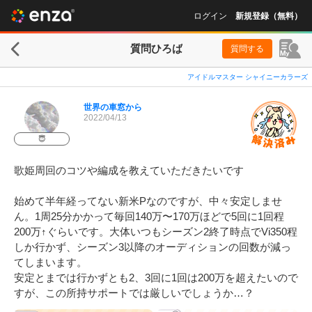
ログイン
新規登録（無料）
質問ひろば
質問する
アイドルマスター シャイニーカラーズ
世界の車窓から
2022/04/13
😇
歌姫周回のコツや編成を教えていただきたいです

始めて半年経ってない新米Pなのですが、中々安定しませ
ん。1周25分かかって毎回140万〜170万ほどで5回に1回程
200万↑ぐらいです。大体いつもシーズン2終了時点でVi350程
しか行かず、シーズン3以降のオーディションの回数が減っ
てしまいます。

安定とまでは行かずとも2、3回に1回は200万を超えたいので
すが、この所持サポートでは厳しいでしょうか…？