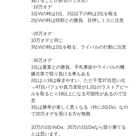
負けることがあるので注意）
･10万オデ
1位Viの時は1位、2位以下の時は2位を殴る
2位Viの時は咲耶との勝負、目押しミスに注意
･20万オデ
10万オデと同じ
3位Viの時は2位を殴る、ライバルの行動に注意
･30万オデ
1位は夏葉との勝負、手札事故やライバルの機
嫌次第で競り負ける事もある
2位は☆18は稼ぎやすい、ただ千雪3T目思い出
→4T目パフェや真乃凛世が1.2位のラストアピー
ルを取ると☆18以上になる可能性があるので注
意
3位は勝率が著しく悪くなる（特に2位Da）なの
で20万オデを受ける方が無難
10万の1位VoDa、20万の1位Daなら競り勝てる
とは思います。