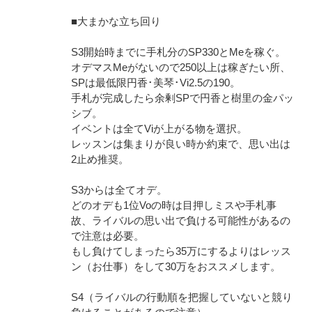
■大まかな立ち回り
S3開始時までに手札分のSP330とMeを稼ぐ。
オデマスMeがないので250以上は稼ぎたい所、
SPは最低限円香･美琴･Vi2.5の190。
手札が完成したら余剰SPで円香と樹里の金パッ
シブ。
イベントは全てViが上がる物を選択。
レッスンは集まりが良い時か約束で、思い出は
2止め推奨。
S3からは全てオデ。
どのオデも1位Voの時は目押しミスや手札事
故、ライバルの思い出で負ける可能性があるの
で注意は必要。
もし負けてしまったら35万にするよりはレッス
ン（お仕事）をして30万をおススメします。
S4（ライバルの行動順を把握していないと競り