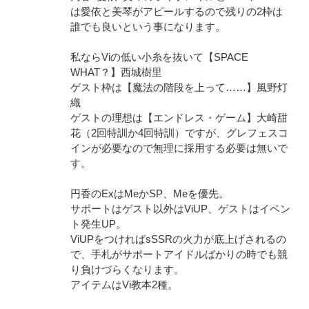
は愛依と美琴がアピールするので残りの2枠は
誰でも良いという事になります。
私ならViの低い小糸を抜いて【SPACE
WHAT？】西城樹里
ゲスト枠は【魔法の階段を上って……】風野灯
織
ゲストの理想は【エンドレス・ゲーム】大崎甜
花（2回特訓か4回特訓）ですが、グレフェスコ
インが必要なので無理に採用する必要は無いで
す。
円香のExはMeかSP、Meを優先。
サポートはゲスト以外はViUP、ゲストはイベン
ト発生UP。
ViUPをつければsSSRの火力が底上げされるの
で、手札がサポートアイドルばかりの時でも競
り負けづらくなります。
アイテムはVi教本2種。