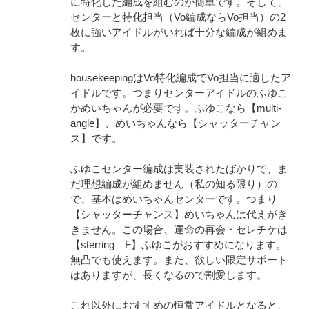
に特化した編成を組むのが簡単です。そして、
センターと特化担当（Vo編成ならVo担当）の2
枚に強いアイドルがいれば十分な編成が組めま
す。
housekeepingはVo特化編成でVo担当に適したア
イドルです。つまりセンターアイドルのふゆこ
かめいちゃんが必要です。ふゆこなら【multi-
angle】、めいちゃんなら【シャッターチャン
ス】です。
ふゆこセンター編成は実装されたばかりで、ま
だ理想編成が組めません（私の知る限り）の
で、基本はめいちゃんセンターです。つまり
【シャッターチャンス】めいちゃんは代えがき
きません。この場合、運命の再会・セレチケは
【sterring F】ふゆこがおすすめになります。
無凸でも使えます。また、欲しい限定サポート
はありますが、長くなるので割愛します。
これ以外におすすめの恒常アイドルとなると、