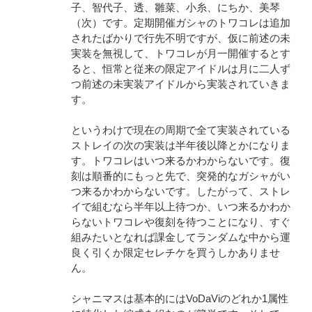
子、智代子、透、雛菜、小糸、にちか、美琴
（次）です。定期開催ガシャのトワコレは追加
されたばかりで行先不明ですが、仮に前述の未
実装を無視して、トワコレが月一開催するとす
ると、恒常と従来の限定アイドルは月に二人ず
つ前述の未実装アイドルから実装されていきま
す。
というわけで現在の周期で全て実装されている
ストレイの次の実装は半年後以降とかになりま
す。トワコレはいつ来るかわからないです。復
刻は順番的にもっと先で、突発的なガシャがい
つ来るかわからないです。したがって、ストレ
イで組むなら半年以上待つか、いつ来るかわか
らないトワコレや復刻を待つことになり、すぐ
組みたいとなれば課金してランダムな中から運
良く引くか限定セレチケを買うしかありませ
ん。
シャニマスは基本的にはVoDaViのどれか1属性