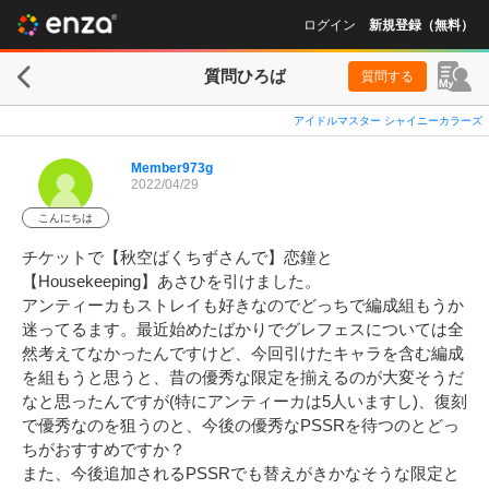
ログイン
新規登録（無料）
質問ひろば
質問する
アイドルマスター シャイニーカラーズ
Member973g
2022/04/29
こんにちは
チケットで【秋空ばくちずさんで】恋鐘と
【Housekeeping】あさひを引けました。

アンティーカもストレイも好きなのでどっちで編成組もうか
迷ってるます。最近始めたばかりでグレフェスについては全
然考えてなかったんですけど、今回引けたキャラを含む編成
を組もうと思うと、昔の優秀な限定を揃えるのが大変そうだ
なと思ったんですが(特にアンティーカは5人いますし)、復刻
で優秀なのを狙うのと、今後の優秀なPSSRを待つのとどっ
ちがおすすめですか？

また、今後追加されるPSSRでも替えがきかなそうな限定と