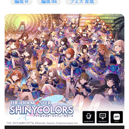
編成 vi
編成 da
フェス 育成