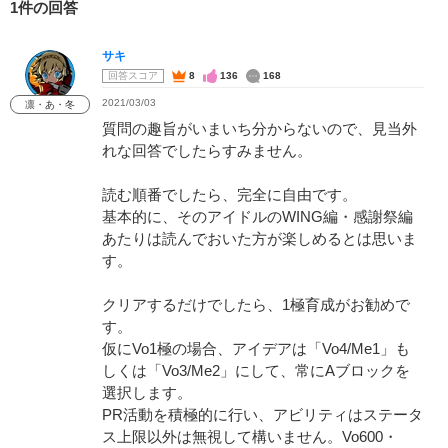
1件の回答
サキ
回答スコア
8
136
168
2021/03/03
凛・あ・冬
質問の趣旨がいまいち分からないので、見当外
れな回答でしたらすみません。
読む順番でしたら、完全に自由です。
基本的に、そのアイドルのWING編・感謝祭編
あたりは読んでおいた方が楽しめるとは思いま
す。
クリアするだけでしたら、1極育成がお勧めで
す。
仮にVo1極の場合、アイデアは「Vo4/Me1」も
しくは「Vo3/Me2」にして、常にAブロックを
選択します。
PR活動を積極的に行い、アビリティはステータ
ス上限以外は無視して構いません。Vo600・