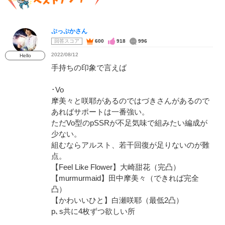
ぷっぷかさん
回答スコア
600
918
996
2022/08/12
Hello
手持ちの印象で言えば
･Vo
摩美々と咲耶があるのではづきさんがあるので
あればサポートは一番強い。
ただVo型のpSSRが不足気味で組みたい編成が
少ない。
組むならアルスト、若干回復が足りないのが難
点。
【Feel Like Flower】大崎甜花（完凸）
【murmurmaid】田中摩美々（できれば完全
凸）
【かわいいひと】白瀬咲耶（最低2凸）
p､s共に4枚ずつ欲しい所