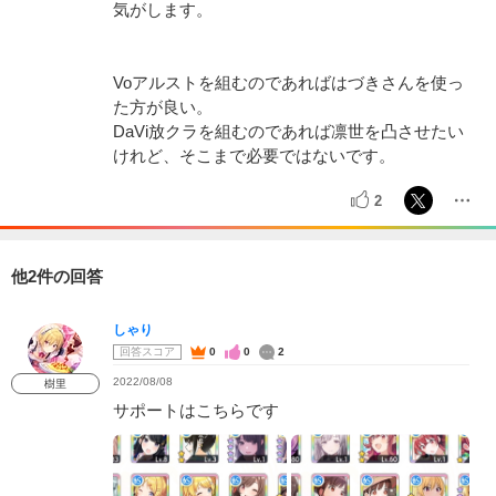
気がします。
Voアルストを組むのであればはづきさんを使っ
た方が良い。
DaVi放クラを組むのであれば凛世を凸させたい
けれど、そこまで必要ではないです。
2
他2件の回答
しゃり
回答スコア
0
0
2
2022/08/08
樹里
サポートはこちらです