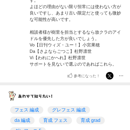
す。
よほどの理由がない限り恒常には使わない方が
良いですし、あまり古い限定だと使っても微妙
な可能性が高いです。
相談者様が樹里を担当とするなら放クラのアイ
ドルを優先した方が良いでしょう。
Vo【日刊ウィズ・ユー！】小宮果穂
Da【さよならごつこ】杜野凛世
Vi【われにかへれ】杜野凛世
サポートを見ないで選ぶのであればこれら。
参考になった！
フェス 編成
グレフェス 編成
da 編成
育成 フェス
育成 grad