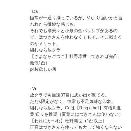
･Da
恒常が一通り揃っているが、Voより強いかと言
われたら微妙な感じも。
それでも摩美々と小糸の金パッシブがあるの
で、はづきさんを使わなくてもそこそこ戦える
のがメリット。
組むなら放クラ
【さよならごつこ】杜野凛世（できれば完凸、
最低1凸）
p4枚欲しい所
･Vi
放クラでも最速3T目に思い出が撃てる。
ただs限定がなく、恒常も不足気味な印象。
組むなら放クラ、Ceは【Ring a bell】有栖川夏
葉 辺りを推奨（夏葉にはづきさんは使わない）
【われにかへれ】杜野凛世（1凸以上）
正直はづきさんを使っても大して強くならない