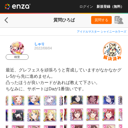
ログイン
新規登録（無料）
質問ひろば
質問する
アイドルマスター シャイニーカラーズ
しゃり
2022/08/04
樹里
最近、グレフェスを頑張ろうと育成していますがなかなかグ
レ5から先に進めません。

凸ったほうが良いカードがあれば教えて下さい。

ちなみに、サポートはDaが1番強いです。