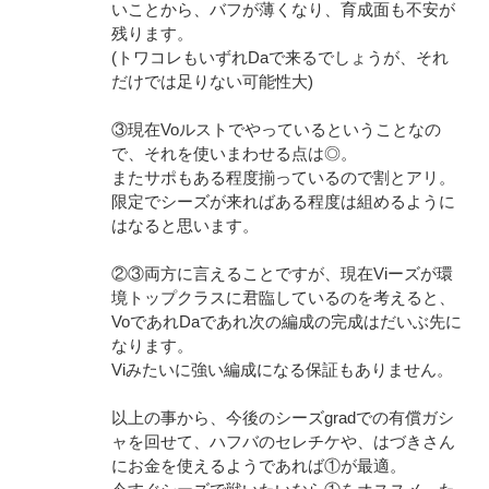
いことから、バフが薄くなり、育成面も不安が
残ります。
(トワコレもいずれDaで来るでしょうが、それ
だけでは足りない可能性大)
③現在Voルストでやっているということなの
で、それを使いまわせる点は◎。
またサポもある程度揃っているので割とアリ。
限定でシーズが来ればある程度は組めるように
はなると思います。
②③両方に言えることですが、現在Viーズが環
境トップクラスに君臨しているのを考えると、
VoであれDaであれ次の編成の完成はだいぶ先に
なります。
Viみたいに強い編成になる保証もありません。
以上の事から、今後のシーズgradでの有償ガシ
ャを回せて、ハフバのセレチケや、はづきさん
にお金を使えるようであれば①が最適。