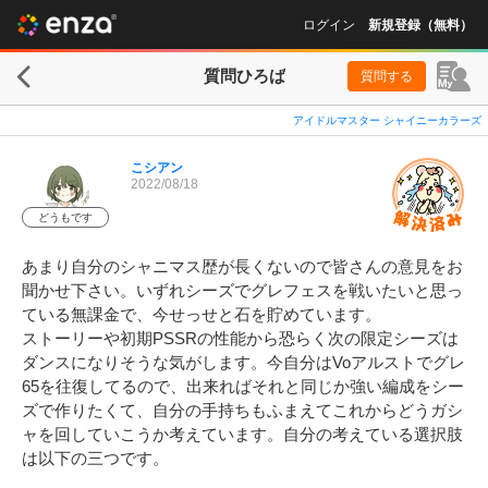
ログイン
新規登録（無料）
質問ひろば
質問する
アイドルマスター シャイニーカラーズ
こシアン
2022/08/18
どうもです
あまり自分のシャニマス歴が長くないので皆さんの意見をお
聞かせ下さい。いずれシーズでグレフェスを戦いたいと思っ
ている無課金で、今せっせと石を貯めています。

ストーリーや初期PSSRの性能から恐らく次の限定シーズは
ダンスになりそうな気がします。今自分はVoアルストでグレ
65を往復してるので、出来ればそれと同じか強い編成をシー
ズで作りたくて、自分の手持ちもふまえてこれからどうガシ
ャを回していこうか考えています。自分の考えている選択肢
は以下の三つです。
