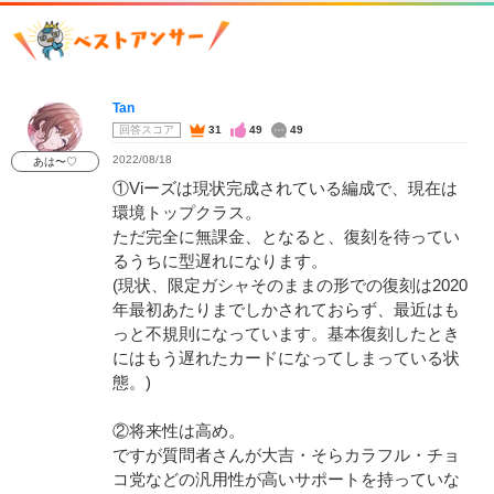
Tan
回答スコア
31
49
49
2022/08/18
あは〜♡
①Viーズは現状完成されている編成で、現在は
環境トップクラス。
ただ完全に無課金、となると、復刻を待ってい
るうちに型遅れになります。
(現状、限定ガシャそのままの形での復刻は2020
年最初あたりまでしかされておらず、最近はも
っと不規則になっています。基本復刻したとき
にはもう遅れたカードになってしまっている状
態。)
②将来性は高め。
ですが質問者さんが大吉・そらカラフル・チョ
コ党などの汎用性が高いサポートを持っていな