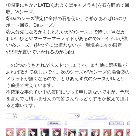
①限定にちかとLATE(あわよくばキャメラも)を石を貯めて回
収、Viシーズ。

②Daのシーズ限定に全部の石を使い、余裕があればDaのサ
ポート回収、Daシーズ。

③大分先になるかもしれないがVoシーズまで待つ。Voはか
わいいひとやマーマーマーメイドがあるのでSアイドルが強
いVoシーズ。(待つ分には構わないが、環境的に今の限定
sSSRが置いていかれるのが心配)

この3つのうちどれがベストでしょうか、また他に選択肢が
あれば教えて欲しいです。次のシーズがVoシーズの場合②の
メリットが無くなるので、とりあえず次のシーズがDaとい
う前提で考えています。

不確定な事の多い中の質問になって申し訳ないですが、予想
を含んでも構いませんので皆さんならどうするか教えて頂け
ると幸いです。