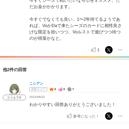
今すぐシーズで戦いたいなら①をオススメ。た
だお金がかかります。
今すぐでなくても良い、1〜2年待てるようであ
れば、VoかDaで来たシーズのカードに相性良さ
げな限定を拾いつつ、Voルストで遊びつつ待つ
のが得策かなと。
1
他2件の回答
こシアン
回答スコア
0
0
7
2022/08/22
どうもです
わかりやすい回答ありがとうございました！
参考になった！