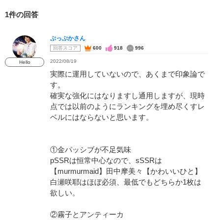
1件の回答
ぷっぷかさん
回答スコア
600
918
996
2022/08/19
Hello
実際に運用していないので、あくまで印象論で
す。
確実な強化にはなりますし通用しますが、現時
点では以前のようにランキングを埋め尽くすレ
ベルにはならないと思います。
①金パッシブが不足気味
pSSRは恒常中心なので、sSSRは
【murmurmaid】田中摩美々【かわいいひと】
白瀬咲耶はほぼ必須、最低でもどちらか1枚は
欲しい。
②霧子とアンティーカ