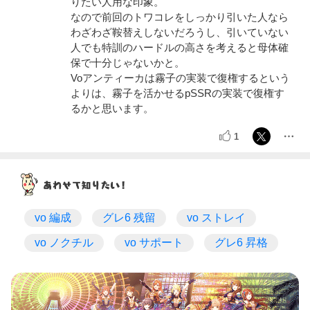
りたい人用な印象。
なので前回のトワコレをしっかり引いた人なら
わざわざ鞍替えしないだろうし、引いていない
人でも特訓のハードルの高さを考えると母体確
保で十分じゃないかと。
Voアンティーカは霧子の実装で復権するという
よりは、霧子を活かせるpSSRの実装で復権す
るかと思います。
1
vo 編成
グレ6 残留
vo ストレイ
vo ノクチル
vo サポート
グレ6 昇格