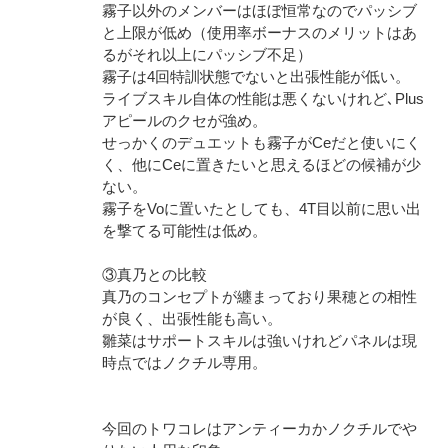
霧子以外のメンバーはほぼ恒常なのでパッシブ
と上限が低め（使用率ボーナスのメリットはあ
るがそれ以上にパッシブ不足）
霧子は4回特訓状態でないと出張性能が低い。
ライブスキル自体の性能は悪くないけれど､Plus
アピールのクセが強め。
せっかくのデュエットも霧子がCeだと使いにく
く、他にCeに置きたいと思えるほどの候補が少
ない。
霧子をVoに置いたとしても、4T目以前に思い出
を撃てる可能性は低め。
③真乃との比較
真乃のコンセプトが纏まっており果穂との相性
が良く、出張性能も高い。
雛菜はサポートスキルは強いけれどパネルは現
時点ではノクチル専用。
今回のトワコレはアンティーカかノクチルでや