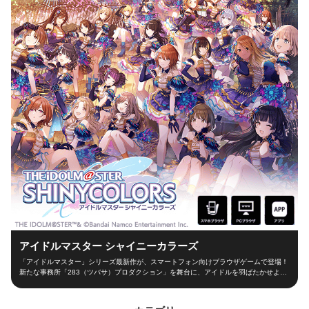
アイドルマスター シャイニーカラーズ
「アイドルマスター」シリーズ最新作が、スマートフォン向けブラウザゲームで登場！
新たな事務所「283（ツバサ）プロダクション」を舞台に、アイドルを羽ばたかせよ
う！ ■新たな舞台、新たなアイドル■ シャイニーカラーズの舞台は、新たな事務所
「283（ツバサ）プロダクション」！ 新人プロデューサーとなって新世代アイドルを育
成し、トップアイドルに導こう！ ■本格アイドルプロデュース！■ プロデューサーとし