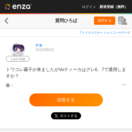
ログイン
新規登録（無料）
質問ひろば
質問する
アイドルマスター シャイニーカラーズ
ナオ
2022/08/19
こんにちは
トワコレ霧子が来ましたがVoティーカはグレ6、7で通用しま
すか？
1
回答する
ポストする