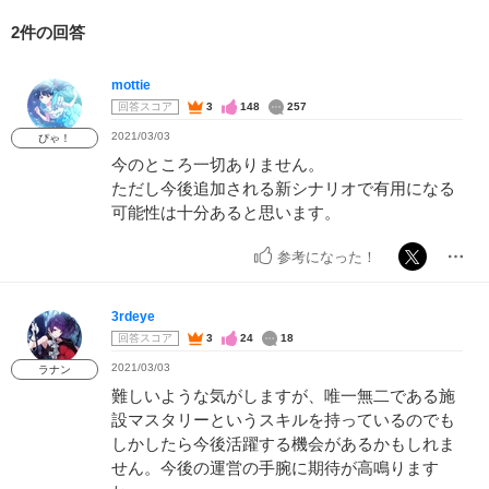
2件の回答
mottie
回答スコア
3
148
257
2021/03/03
ぴゃ！
今のところ一切ありません。
ただし今後追加される新シナリオで有用になる
可能性は十分あると思います。
参考になった！
3rdeye
回答スコア
3
24
18
2021/03/03
ラナン
難しいような気がしますが、唯一無二である施
設マスタリーというスキルを持っているのでも
しかしたら今後活躍する機会があるかもしれま
せん。今後の運営の手腕に期待が高鳴ります