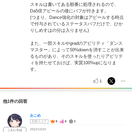
スキルは書いてある順番に処理されるので、
Da5倍アピールの後にバフが付きます。
(つまり、Dance強化の対象はアピールする時点
で付与されているステータスバフだけで、ひか
りしめすはの分は入りません)
また、一部スキルやgradのアビリティ「ダンス
マスター」によって50%downを消すことが出来
るものがあり、そのスキルを使ったりアビリテ
ィを持たせておけば、実質100%upになりま
す。
1
他1件の回答
おこめ
回答スコア
0
0
1
2022/12/10
こんにちは