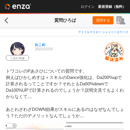
ログイン
新規登録（無料）
質問ひろば
質問する
アイドルマスター シャイニーカラーズ
おこめ
2022/12/10
こんにちは
トワコレのPあさひについての質問です。

例えばひかしめすは＋スキルのDance強化は、Da200%upで
計算されるってことですか？それともDa50%downで
Da100%UPで計算されるのでしょうか？説明文見てもよくわ
からなくて…

あとわざわざDOWN効果がスキルにあるのはなぜなんでしょ
う？ただのデメリットなんでしょうか…