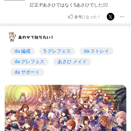
訂正:PあさひではなくSあさひでした🙇‍♀️
参考になった！
da 編成
5 グレフェス
da ストレイ
da グレフェス
あさひ メイド
da サポート