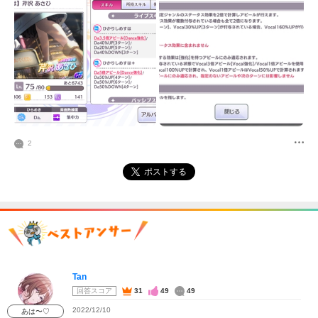
2
ポストする
Tan
回答スコア
31
49
49
2022/12/10
あは〜♡