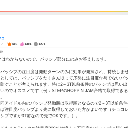
ヤコ
コア
506
1394
1271
20
クはわからないので、パッシブ部分にのみお答えします。
、パッシブの注目度は発動ターンのみに効果が発揮され、持続しま
法としては、パッシブをたくさん取って序盤に注目度付与でないパッ
防ぐことが考えられます。特に2～3T以前条件のパッシブは思い
いのでオススメです（例：STEPのHOPPIN JAM合格で取得できるD
）。
同アイドル内のパッシブ発動順は取得順となるので2～3T以前条
れば注目度パッシブより先に取得しておいた方がよいです（チョコ
シブですが3T前なので先でOKです。）。