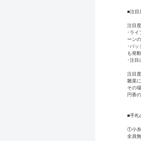
■注目
注目
･ライ
ーンの
･パッ
も発
･注目
注目度
雛菜に
その場
円香
■手札
①小
全員