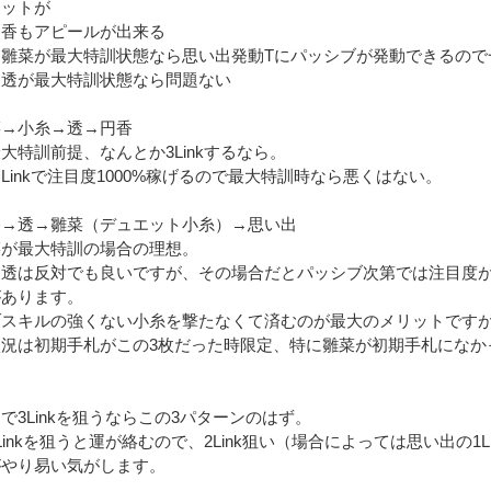
エットが
円香もアピールが出来る
→雛菜が最大特訓状態なら思い出発動Tにパッシブが発動できるので
→透が最大特訓状態なら問題ない
菜→小糸→透→円香
大特訓前提、なんとか3Linkするなら。
Linkで注目度1000%稼げるので最大特訓時なら悪くはない。
香→透→雛菜（デュエット小糸）→思い出
菜が最大特訓の場合の理想。
透は反対でも良いですが、その場合だとパッシブ次第では注目度が1
があります。
ブスキルの強くない小糸を撃たなくて済むのが最大のメリットです
状況は初期手札がこの3枚だった時限定、特に雛菜が初期手札になか
で3Linkを狙うならこの3パターンのはず。
Linkを狙うと運が絡むので、2Link狙い（場合によっては思い出の1L
がやり易い気がします。