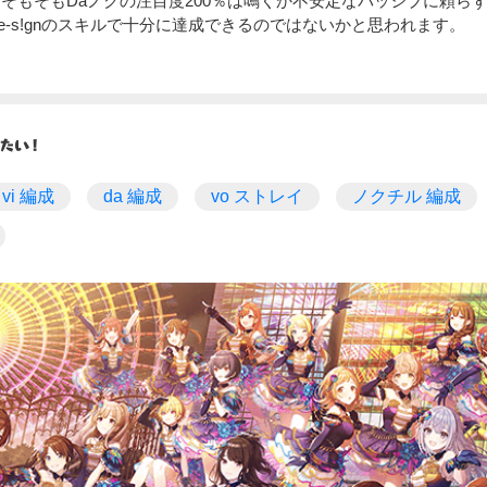
そもそもDaノクの注目度200％は鳴くか不安定なパッシブに頼ら
e-s!gnのスキルで十分に達成できるのではないかと思われます。
vi 編成
da 編成
vo ストレイ
ノクチル 編成