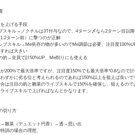
度
度を上げる手段
ブスキル→ノクチルは3T付与なので、4ターン〆なら2ターン目以
1.2ターン前）に撃つのが正解
シブスキル→Me依存の物が多いのでMe調節は必要、注目度100%U
動すれば大きい
の的→全員で計50%UP、Me削りにも使える
が200%で最大倍率ですが、注目度150%でも最大倍率*0.8なので計4
わずかに劣る位と考えられるのであれば150%以上を狙えば良いで
合は注目の的と雛菜のライブスキルで150%を確保し、狙えるのであ
のライブスキルで上げればなんとかなります。
の切り方
糸→雛菜（デュエット円香）→透→思い出
無特訓の場合の理想。