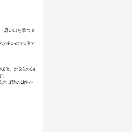
降（思い出を撃つタ
Pが多いので1個で
.8倍、計5倍のCe
す。
れば透のLinkか