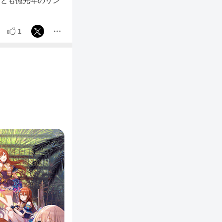
ずとも億光年のリン
1