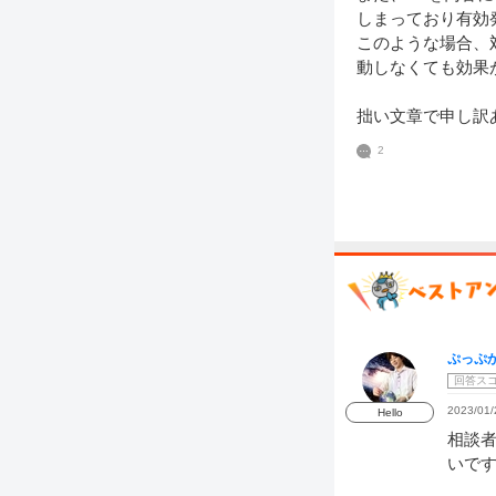
しまっており有効
このような場合、
動しなくても効果が
拙い文章で申し訳
2
ぷっぷ
回答ス
2023/01/
Hello
相談
いで