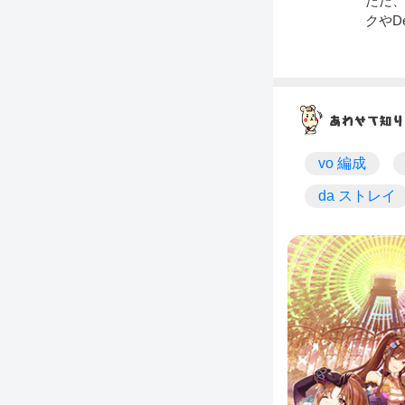
ただ、
クやD
vo 編成
da ストレイ