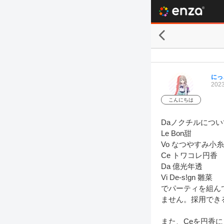
にっ
2023
こんにちは
Daノクチルについ
Le Bon甜

Vo なつやすみ小糸

Ce トワコレ円香

Da 億光年透

Vi De-s!gn 雛菜

でパーティを組んで
ません。採用でき
また、Ceを円香