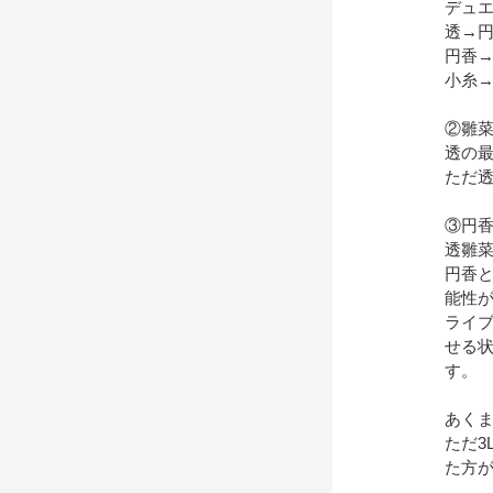
デュ
透→
円香
小糸
②雛
透の最
ただ透
③円
透雛
円香と
能性
ライ
せる
す。
あくま
ただ3
た方