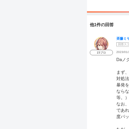
他1件の回答
斉藤ミ
回答ス
2023/01/
15プロ
Daノ
まず
対処
暴発を
ならな
等。
なお、
であ
度パッ