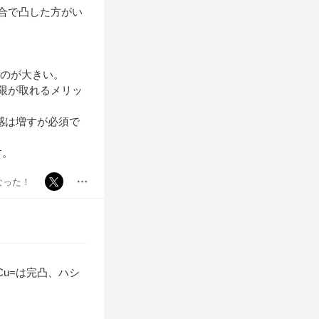
合で凸した方がい
るのが大きい。
上限が取れるメリッ
定感は増すが必須で
す。
なった！
Cu=は完凸、ハシ