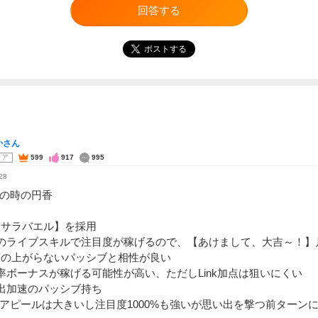
回答する
ポストする
かさん
コア
599
917
995
28
透の時の円香
イサラバエル】を採用
人のライブスキルで注目度が稼げるので、【あけまして、大吉～！】
度の上がらないパッシブと相性が良い
率ボーナスが稼げる可能性が高い、ただしLink加点は狙いにくい
出加速のパッシブ持ち
7倍アピールは大きいし注目度1000%も強いが思い出を撃つ前ターン