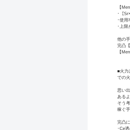
【Me
･【S
･使用
･上限
他の
完凸
【Me
■火
での
思い
ある
そう考
稼ぐ
完凸
･Ce