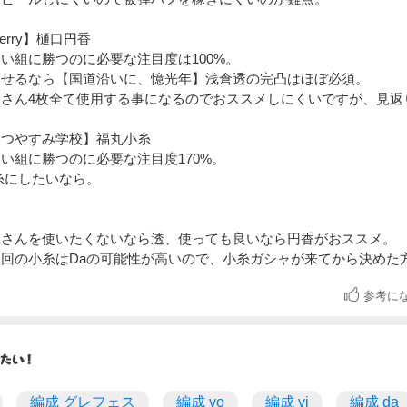
erry】樋口円香
い組に勝つのに必要な注目度は100%。
させるなら【国道沿いに、憶光年】浅倉透の完凸はほぼ必須。
きさん4枚全て使用する事になるのでおススメしにくいですが、見返
なつやすみ学校】福丸小糸
い組に勝つのに必要な注目度170%。
糸にしたいなら。
きさんを使いたくないなら透、使っても良いなら円香がおススメ。
次回の小糸はDaの可能性が高いので、小糸ガシャが来てから決めた
参考に
編成 グレフェス
編成 vo
編成 vi
編成 da