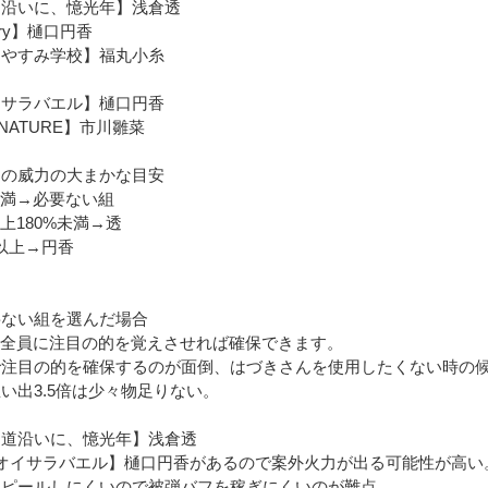
道沿いに、憶光年】浅倉透
rry】樋口円香
つやすみ学校】福丸小糸
イサラバエル】樋口円香
GNATURE】市川雛菜
出の威力の大まかな目安
未満→必要ない組
以上180%未満→透
%以上→円香
要ない組を選んだ場合
は全員に注目の的を覚えさせれば確保できます。
で注目の的を確保するのが面倒、はづきさんを使用したくない時の
い出3.5倍は少々物足りない。
国道沿いに、憶光年】浅倉透
【オイサラバエル】樋口円香があるので案外火力が出る可能性が高い
アピールしにくいので被弾バフを稼ぎにくいのが難点。