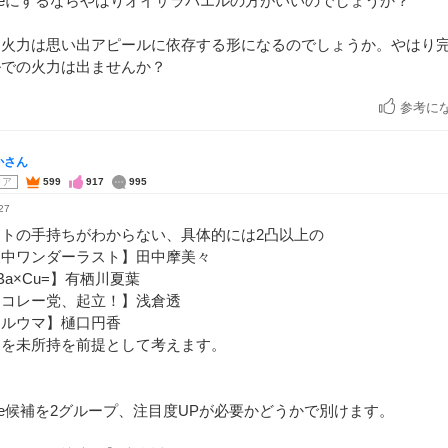
eにするならやはりオイサラバエルの方がいいのでしょうか？
、火力は思い出アピールに依存する形になるのでしょうか。やはり
ルでの火力は出ませんか？
参考に
かさん
コア
599
917
995
27
ートの手持ちがわからない、具体的には2凸以上の
夜中ワンダーラスト】田中摩美々
×Ba×Cu=】有栖川夏葉
ョコレー党、起立！】浅倉透
シルウマ】樋口円香
らを未所持を前提として考えます。
e候補を2グループ、注目度UPが必要かどうかで別けます。