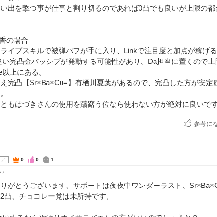
思い出を撃つ事が仕事と割り切るのであれば0凸でも良いが上限の都
円香の場合
ライブスキルで被弾バフが手に入り、Linkで注目度と加点が稼げ
違い完凸金パッシブが発動する可能性があり、Da担当に置くので
e以上にある。
え完凸【Sr×Ba×Cu=】有栖川夏葉があるので、完凸した方が安
い。
くともはづきさんの使用を躊躇う位なら使わない方が絶対に良いで
参考に
コア
0
0
1
27
りがとうございます、サポートは夜夜中ワンダーラスト、Sr×Ba×
2凸、チョコレー党は未所持です。