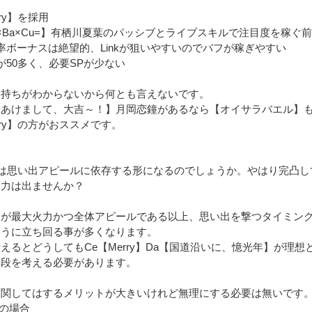
rry】を採用
r×Ba×Cu=】有栖川夏葉のパッシブとライブスキルで注目度を稼ぐ
率ボーナスは絶望的、Linkが狙いやすいのでバフが稼ぎやすい
が50多く、必要SPが少ない
手持ちがわからないから何とも言えないです。
【あけまして、大吉～！】月岡恋鐘があるなら【オイサラバエル】
rry】の方がおススメです。
力は思い出アピールに依存する形になるのでしょうか。やはり完凸し
火力は出ませんか？
出が最大火力かつ全体アピールである以上、思い出を撃つタイミン
ように立ち回る事が多くなります。
えるとどうしてもCe【Merry】Da【国道沿いに、憶光年】が理
手段を考える必要があります。
に関してはするメリットが大きいけれど無理にする必要は無いです
透の場合