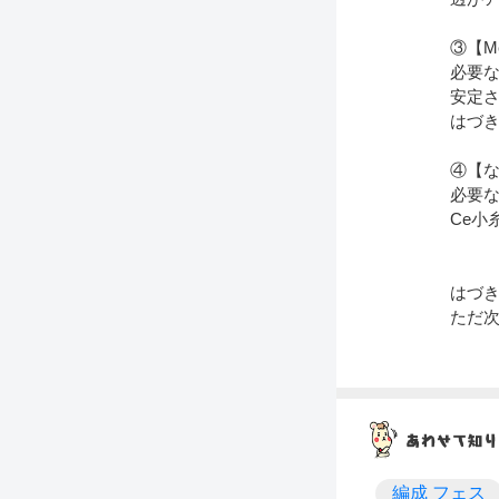
③【M
必要な
安定
はづ
④【
必要な
Ce小
はづ
ただ
編成 フェス