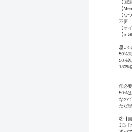
【国
【Me
【な
不要
【オ
【S!
思い
50%
50%
180
①必
50%
なの
ただ思
②【
3凸
透が