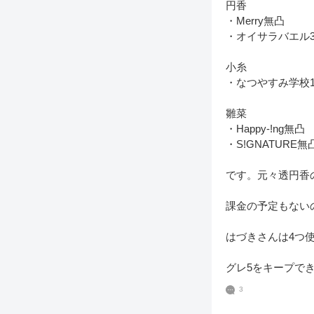
円香

・Merry無凸

・オイサラバエル3
小糸

・なつやすみ学校1
雛菜

・Happy-!ng無凸

・S!GNATURE無凸
です。元々透円香
課金の予定もない
はづきさんは4つ使
グレ5をキープでき
3