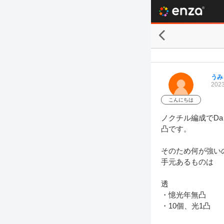
うみ
2023
こんにちは
ノクチル編成でD
凸です。

そのため何が強い
手元あるものは

透

・憶光年無凸

・10個、光1凸
