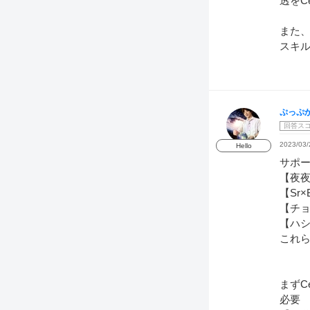
透をC
また
スキ
ぷっぷ
回答ス
2023/03/
Hello
サポ
【夜
【Sr
【チ
【ハ
これ
まずC
必要