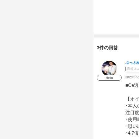
3件の回答
ぷっぷ
回答ス
2023/03/
Hello
■Ce
【オ
･本
注目
･使用
･思い
･4.