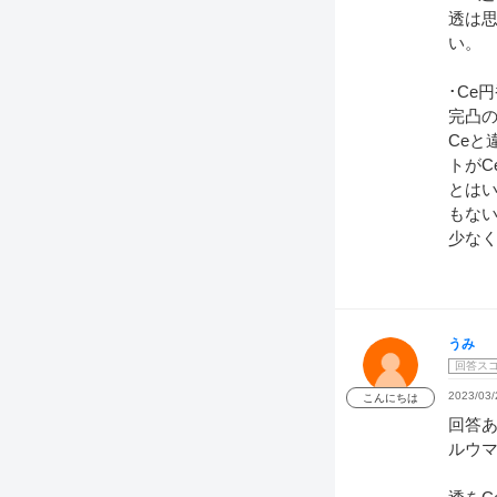
透は
い。
･Ce
完凸の
Ceと
トがC
とはい
もな
少な
うみ
回答ス
2023/03/
こんにちは
回答あ
ルウマ