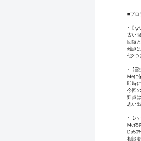
■プロ
･【な
古い限
回復
難点は
他2つ
･【雪
Me
即時
今回の
難点
思い
･【ハ
Me依
Da5
相談