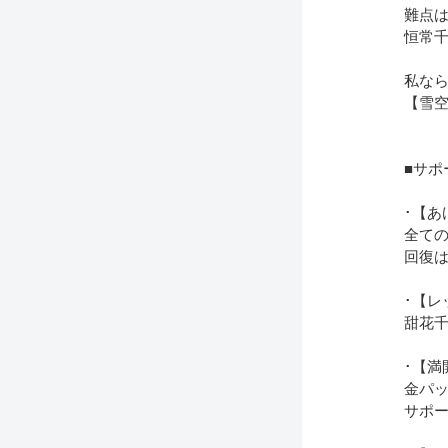
難点
恒常千
私な
【雪
■サポ
･【あ
全ての
回復
･【レ
甜花
･【満
金パ
サポ