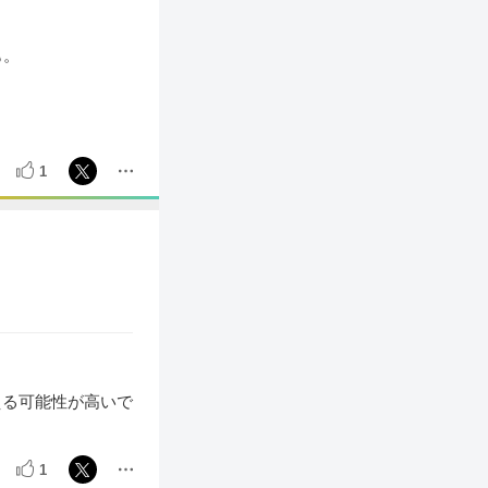
。
も。
1
える可能性が高いで
1