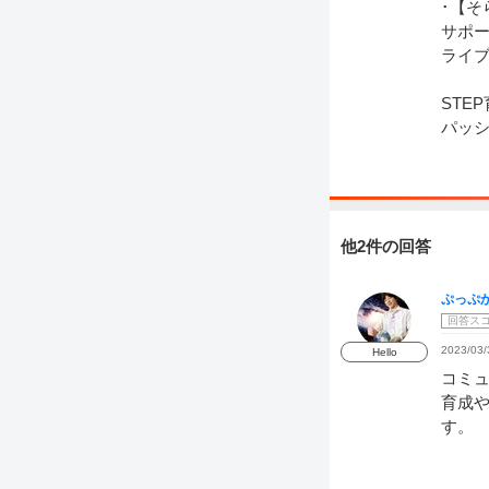
･【そ
サポ
ライ
STE
パッ
他2件の回答
ぷっぷ
回答ス
2023/03/
Hello
コミ
育成や
す。