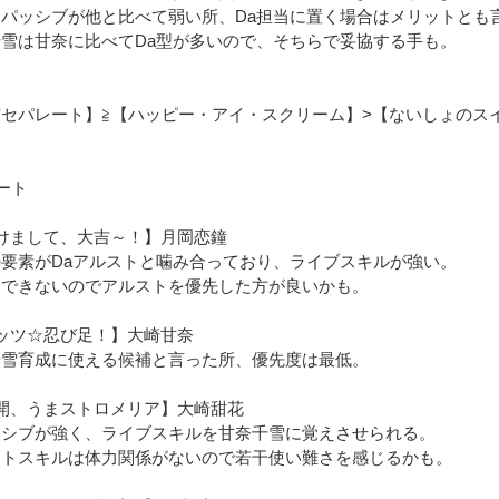
はパッシブが他と比べて弱い所、Da担当に置く場合はメリットとも
雪は甘奈に比べてDa型が多いので、そちらで妥協する手も。
ら
空セパレート】≧【ハッピー・アイ・スクリーム】>【ないしょのス
ート
けまして、大吉～！】月岡恋鐘
要素がDaアルストと噛み合っており、ライブスキルが強い。
はできないのでアルストを優先した方が良いかも。
ッツ☆忍び足！】大崎甘奈
千雪育成に使える候補と言った所、優先度は最低。
開、うまストロメリア】大崎甜花
ッシブが強く、ライブスキルを甘奈千雪に覚えさせられる。
ートスキルは体力関係がないので若干使い難さを感じるかも。