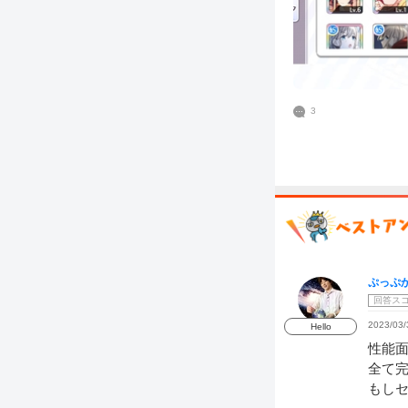
3
ぷっぷ
回答ス
2023/03/
Hello
性能
全て
もし