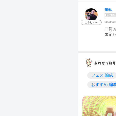
闇光。
回答ス
2023/03/
よろしく〜
回答
限定
フェス 編成
おすすめ 編