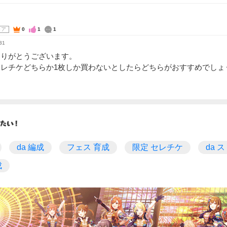
コア
0
1
1
31
ありがとうございます。
セレチケどちらか1枚しか買わないとしたらどちらがおすすめでしょ
da 編成
フェス 育成
限定 セレチケ
da 
成