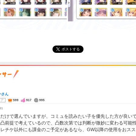
ポストする
かさん
コア
599
917
995
31
面だけで選んでいますが、コミュを読みたい子を優先した方が良い
完凸前提で考えているので、凸数次第では判断が微妙に変わる可能
セレチケ以外にも課金のご予定があるなら、GW以降の使用をおスス