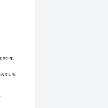
ぼ無効化。
少必要な所。
い。