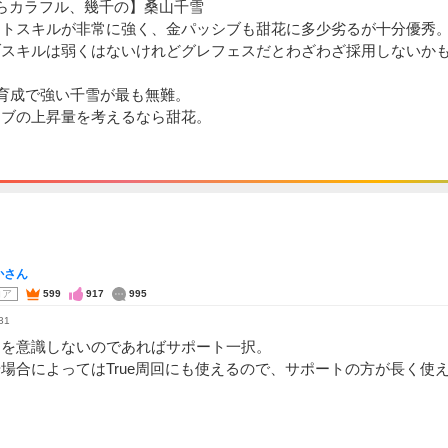
らカラフル、幾千の】桑山千雪
ートスキルが非常に強く、金パッシブも甜花に多少劣るが十分優秀
ブスキルは弱くはないけれどグレフェスだとわざわざ採用しないか
P育成で強い千雪が最も無難。
シブの上昇量を考えるなら甜花。
かさん
コア
599
917
995
31
ュを意識しないのであればサポート一択。
場合によってはTrue周回にも使えるので、サポートの方が長く使