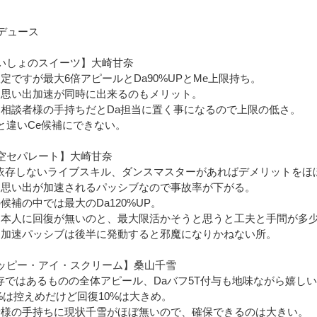
デュース
いしょのスイーツ】大崎甘奈
定ですが最大6倍アピールとDa90%UPとMe上限持ち。
と思い出加速が同時に出来るのもメリット。
相談者様の手持ちだとDa担当に置く事になるので上限の低さ。
と違いCe候補にできない。
空セパレート】大崎甘奈
に依存しないライブスキル、ダンスマスターがあればデメリットをほ
に思い出が加速されるパッシブなので事故率が下がる。
候補の中では最大のDa120%UP。
は本人に回復が無いのと、最大限活かそうと思うと工夫と手間が多
出加速パッシブは後半に発動すると邪魔になりかねない所。
ッピー・アイ・スクリーム】桑山千雪
存ではあるものの全体アピール、Daバフ5T付与も地味ながら嬉し
0%は控えめだけど回復10%は大きめ。
者様の手持ちに現状千雪がほぼ無いので、確保できるのは大きい。