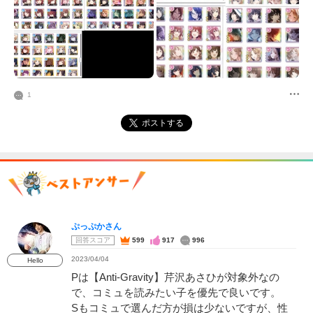
1
ポストする
ぷっぷかさん
回答スコア
599
917
996
2023/04/04
Hello
Pは【Anti-Gravity】芹沢あさひが対象外なの
で、コミュを読みたい子を優先で良いです。
Sもコミュで選んだ方が損は少ないですが、性