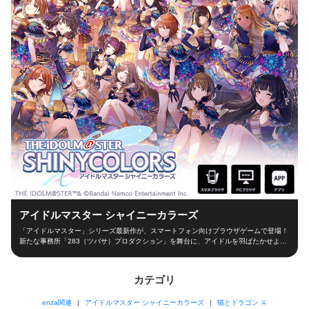
アイドルマスター シャイニーカラーズ
「アイドルマスター」シリーズ最新作が、スマートフォン向けブラウザゲームで登場！
新たな事務所「283（ツバサ）プロダクション」を舞台に、アイドルを羽ばたかせよ
う！ ■新たな舞台、新たなアイドル■ シャイニーカラーズの舞台は、新たな事務所
「283（ツバサ）プロダクション」！ 新人プロデューサーとなって新世代アイドルを育
成し、トップアイドルに導こう！ ■本格アイドルプロデュース！■ プロデューサーとし
カテゴリ
て、レッスンやお仕事、オーディションなどの行動を選択！限られた期間の中でアイド
ルとしての能力を磨き、ファン数を増やそう！ 担当アイドルが夢の祭典「W.I.N.G.」に
enza関連
アイドルマスター シャイニーカラーズ
猫とドラゴン ⚔
出場できるかは、プロデューサーの腕次第！ ■アイドルと信頼関係を深めよう！■ アイ