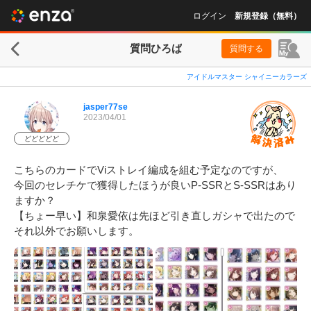
ログイン
新規登録（無料）
質問ひろば
質問する
アイドルマスター シャイニーカラーズ
jasper77se
2023/04/01
どどどどど
こちらのカードでViストレイ編成を組む予定なのですが、

今回のセレチケで獲得したほうが良いP-SSRとS-SSRはあり
ますか？

【ちょー早い】和泉愛依は先ほど引き直しガシャで出たので
それ以外でお願いします。