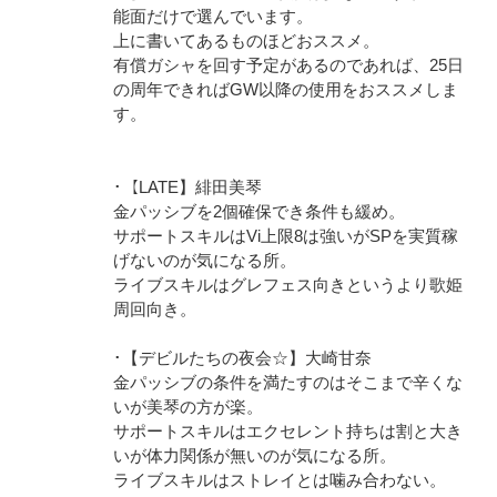
能面だけで選んでいます。
上に書いてあるものほどおススメ。
有償ガシャを回す予定があるのであれば、25日
の周年できればGW以降の使用をおススメしま
す。
･【LATE】緋田美琴
金パッシブを2個確保でき条件も緩め。
サポートスキルはVi上限8は強いがSPを実質稼
げないのが気になる所。
ライブスキルはグレフェス向きというより歌姫
周回向き。
･【デビルたちの夜会☆】大崎甘奈
金パッシブの条件を満たすのはそこまで辛くな
いが美琴の方が楽。
サポートスキルはエクセレント持ちは割と大き
いが体力関係が無いのが気になる所。
ライブスキルはストレイとは噛み合わない。