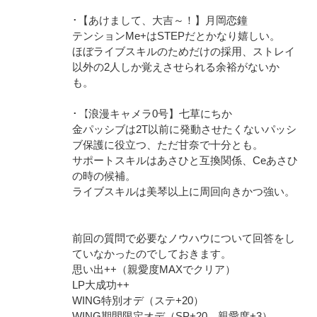
･【あけまして、大吉～！】月岡恋鐘
テンションMe+はSTEPだとかなり嬉しい。
ほぼライブスキルのためだけの採用、ストレイ
以外の2人しか覚えさせられる余裕がないか
も。
･【浪漫キャメラ0号】七草にちか
金パッシブは2T以前に発動させたくないパッシ
ブ保護に役立つ、ただ甘奈で十分とも。
サポートスキルはあさひと互換関係、Ceあさひ
の時の候補。
ライブスキルは美琴以上に周回向きかつ強い。
前回の質問で必要なノウハウについて回答をし
ていなかったのでしておきます。
思い出++（親愛度MAXでクリア）
LP大成功++
WING特別オデ（ステ+20）
WING期間限定オデ（SP+20、親愛度+3）