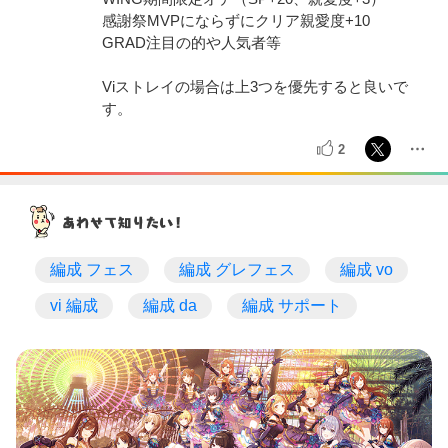
感謝祭MVPにならずにクリア親愛度+10
GRAD注目の的や人気者等
Viストレイの場合は上3つを優先すると良いで
す。
2
編成 フェス
編成 グレフェス
編成 vo
vi 編成
編成 da
編成 サポート