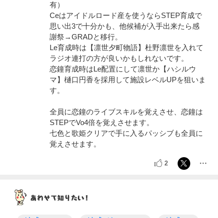
有）
Ceはアイドルロード産を使うならSTEP育成で
思い出3で十分かも、他候補が入手出来たら感
謝祭→GRADと移行。
Le育成時は【凛世夕町物語】杜野凛世を入れて
ラジオ連打の方が良いかもしれないです。
恋鐘育成時はLe配置にして凛世か【ハシルウ
マ】樋口円香を採用して施設レベルUPを狙いま
す。
全員に恋鐘のライブスキルを覚えさせ、恋鐘は
STEPでVo4倍を覚えさせます。
七色と歌姫クリアで手に入るパッシブも全員に
覚えさせます。
2