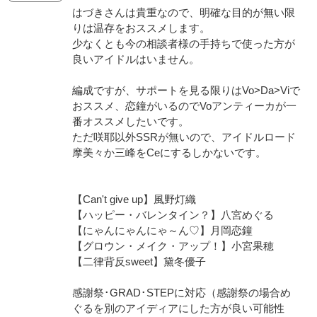
はづきさんは貴重なので、明確な目的が無い限
りは温存をおススメします。
少なくとも今の相談者様の手持ちで使った方が
良いアイドルはいません。
編成ですが、サポートを見る限りはVo>Da>Viで
おススメ、恋鐘がいるのでVoアンティーカが一
番オススメしたいです。
ただ咲耶以外SSRが無いので、アイドルロード
摩美々か三峰をCeにするしかないです。
【Can't give up】風野灯織
【ハッピー・バレンタイン？】八宮めぐる
【にゃんにゃんにゃ～ん♡】月岡恋鐘
【グロウン・メイク・アップ！】小宮果穂
【二律背反sweet】黛冬優子
感謝祭･GRAD･STEPに対応（感謝祭の場合め
ぐるを別のアイディアにした方が良い可能性