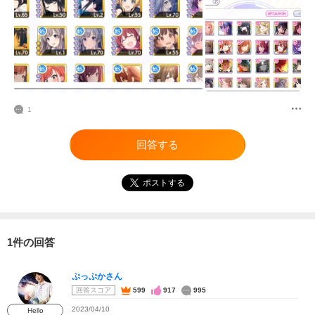
1
回答する
ポストする
1件の回答
ぷっぷかさん
回答スコア
599
917
995
2023/04/10
Hello