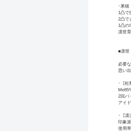
･果穂
1凸で
2凸で
1凸
凛世
■凛世
必要
思い
･【杜
Me8
2回
アイ
･【凛
印象派
使用