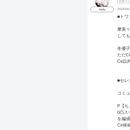
回答ス
2023/04/
Hello
■トワ
摩美々
して
冬優
ただC
Ce以
■セレ
コミ
P【ち
0凸ス
を編
Ce候