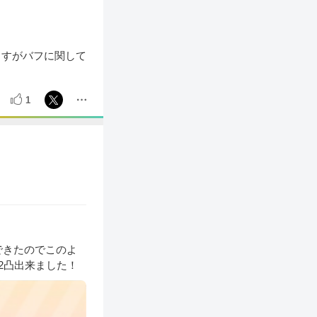
ますがバフに関して
1
できたのでこのよ
2凸出来ました！