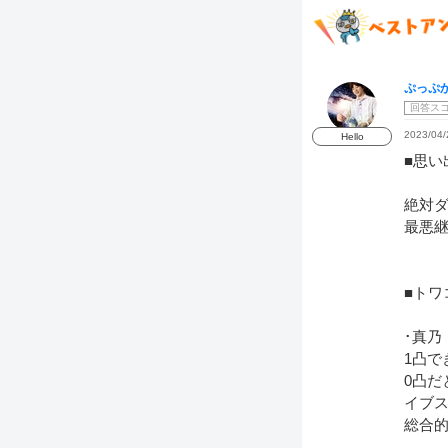
ぷっぷ
回答ス
2023/04/
Hello
■思い
絶対
最悪
■トワ
･真乃
1凸
0凸だ
イブ
総合