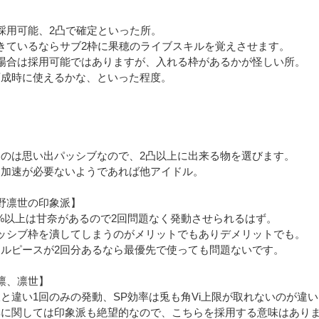
採用可能、2凸で確定といった所。
きているならサブ2枠に果穂のライブスキルを覚えさせます。
の場合は採用可能ではありますが、入れる枠があるかが怪しい所。
育成時に使えるかな、といった程度。
なのは思い出パッシブなので、2凸以上に出来る物を選びます。
出加速が必要ないようであれば他アイドル。
野凛世の印象派】
5%以上は甘奈があるので2回問題なく発動させられるはず。
パッシブ枠を潰してしまうのがメリットでもありデメリットでも。
ドルピースが2回分あるなら最優先で使っても問題ないです。
凛、凛世】
と違い1回のみの発動、SP効率は兎も角Vi上限が取れないのが違い
率に関しては印象派も絶望的なので、こちらを採用する意味はあり