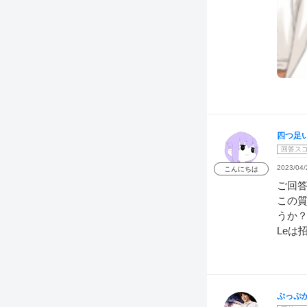
四つ足
回答ス
2023/04/
こんにちは
ご回
この
うか
Leは
ぷっぷ