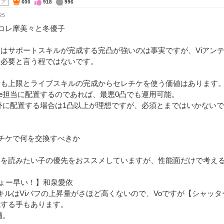
コア
600
918
996
25
コレ摩美々と冬優子
はサポートスキルが完成する完凸が強いのは事実ですが、Viアン
も必要と言う程ではないです。
子も上限とライブスキルの完成からセレチケを使う価値はあります
e担当に配置するのであれば、最悪0凸でも運用可能。
外に配置する場合は1凸以上が理想ですが、必須とまではいかない
チケで何を交換すべきか
ュを読みたい子の優先をおススメしていますが、性能面だけで考え
ょー早い！】和泉愛依
キルはViバフの上昇量がさほど高くないので、Voですが【シャッ
成する手もあります。
補。