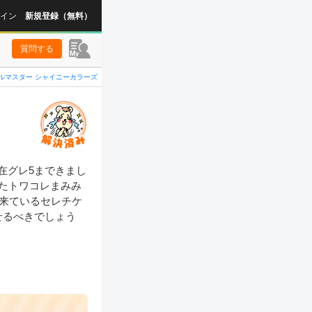
イン
新規登録（無料）
質問する
ルマスター シャイニーカラーズ
在グレ5まできまし
たトワコレまみみ
今来ているセレチケ
せるべきでしょう