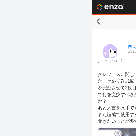
四つ
2023
こんにちは
グレフェスに関し
た。せめて7に1
を完凸させて2枚
で何を交換すべき
か？

あと大吉を入手で
また編成で使用す
聞きたいことが多