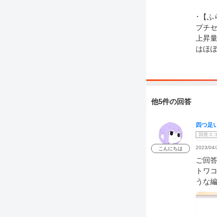
･【ふ
プチセ
上昇量
はほ
他5件の回答
四つ足
回答ス
2023/04/
こんにちは
ご回
トワコ
うな編