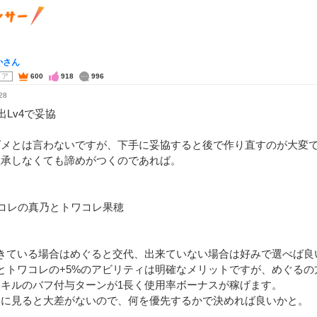
かさん
コア
600
918
996
28
出Lv4で妥協
ダメとは言わないですが、下手に妥協すると後で作り直すのが大変
継承しなくても諦めがつくのであれば。
コレの真乃とトワコレ果穂
できている場合はめぐると交代、出来ていない場合は好みで選べば良
とトワコレの+5%のアビリティは明確なメリットですが、めぐる
スキルのバフ付与ターンが1長く使用率ボーナスが稼げます。
的に見ると大差がないので、何を優先するかで決めれば良いかと。