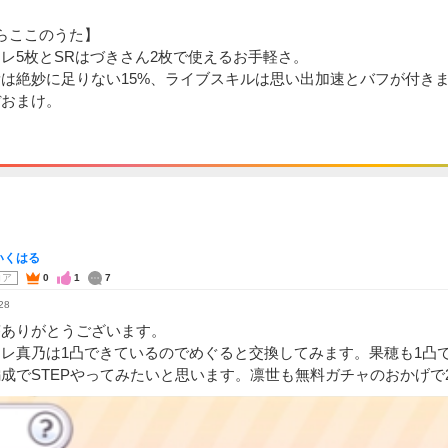
らここのうた】
レ5枚とSRはづきさん2枚で使えるお手軽さ。
は絶妙に足りない15%、ライブスキルは思い出加速とバフが付き
ぼおまけ。
いくはる
コア
0
1
7
28
答ありがとうございます。
レ真乃は1凸できているのでめぐると交換してみます。果穂も1凸
成でSTEPやってみたいと思います。凛世も無料ガチャのおかげで