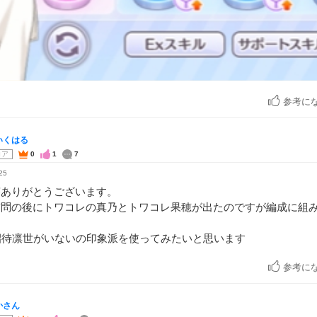
参考に
いくはる
コア
0
1
7
25
答ありがとうございます。
質問の後にトワコレの真乃とトワコレ果穂が出たのですが編成に組
？
招待凛世がいないの印象派を使ってみたいと思います
参考に
かさん