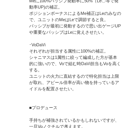
Meに100%パッシブ発動率に50%（Le〇等で発
動率UP)の補正。
ポジションボーナスによるMe補正はLeのみなの
で、ユニットのMeはLeで調節すると良。
パッシブが最初に発動するので思い出ゲージUP
や重要なパッシブはLeに覚えさせたい。
･VoDaVi
それぞれが担当する属性に100%の補正。
シャニマスは1属性に絞って編成した方が基本
的に強いので、Voで組む時DaVi担当もVoを高く
する。
ユニットの火力に直結するので特化担当は上限
が取れ、アピール倍率が高い物を持っているア
イドルを配置させたい。
■プロデュース
手持ちが補強されているかもしれないですが、
一旦Voノクチルで考えます。