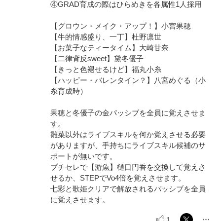
④GRAD育成の際はひらめきを各属性1人採用
【グロウン・メイク・アップ！】小宮果穂
【牛的情感盛り、一丁】杜野凛世
【お菓子なティータイム】大崎甘奈
【二律背反sweet】黛冬優子
【きっと色褪せるけど】福丸小糸
【ハッピー・バレンタイン？】八宮めぐる（小
糸育成時）
果穂と冬優子の金パッシブを全員に覚えさせま
す。
雛菜以外はライブスキルを何か覚えさせる必要
がありますが、手持ちにライブスキル候補のサ
ポートが無いです。
プチセレで【游魚】樋口円香を交換して覚えさ
せるか、STEPでVo4倍を覚えさせます。
七彩と歌姫クリアで解放されるパッシブを全員
に覚えさせます。
1