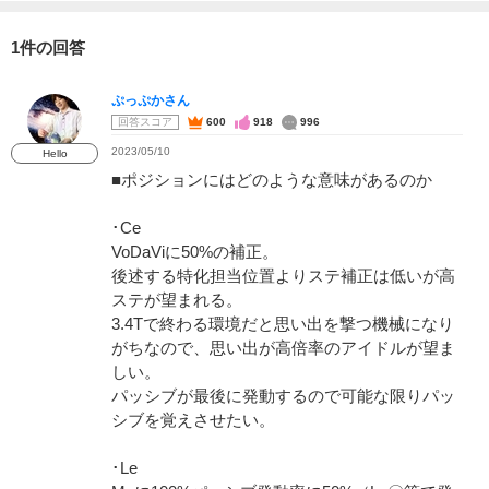
1件の回答
ぷっぷかさん
回答スコア
600
918
996
2023/05/10
Hello
■ポジションにはどのような意味があるのか
･Ce
VoDaViに50%の補正。
後述する特化担当位置よりステ補正は低いが高
ステが望まれる。
3.4Tで終わる環境だと思い出を撃つ機械になり
がちなので、思い出が高倍率のアイドルが望ま
しい。
パッシブが最後に発動するので可能な限りパッ
シブを覚えさせたい。
･Le