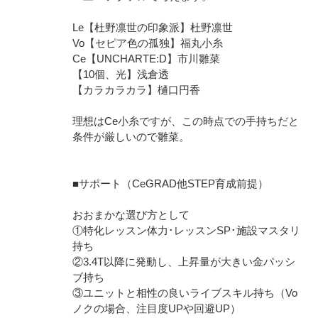
Le【杜野凛世の印象派】杜野凛世
Vo【セピア色の孤独】福丸小糸
Ce【UNCHARTE:D】市川雛菜
【10個、光】浅倉透
【カラカラカラ】樋口円香
理想はCe小糸ですが、この時点での手持ちだと
条件が厳しいので雛菜。
■サポート（CeGRAD他STEP育成前提）
おおまかな選び方として
①特化レッスン体力･レッスンSP･施設マスタリ
持ち
②3.4T以降に発動し、上昇量が大きい金パッシ
ブ持ち
③ユニットと相性の良いライブスキル持ち（Vo
ノクの場合、注目度UPや回避UP）