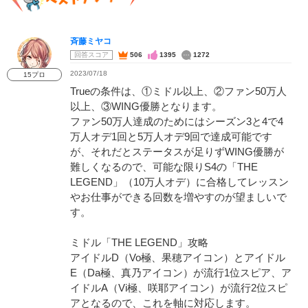
斉藤ミヤコ
回答スコア
506
1395
1272
2023/07/18
15プロ
Trueの条件は、①ミドル以上、②ファン50万人
以上、③WING優勝となります。
ファン50万人達成のためにはシーズン3と4で4
万人オデ1回と5万人オデ9回で達成可能です
が、それだとステータスが足りずWING優勝が
難しくなるので、可能な限りS4の「THE
LEGEND」（10万人オデ）に合格してレッスン
やお仕事ができる回数を増やすのが望ましいで
す。
ミドル「THE LEGEND」攻略
アイドルD（Vo極、果穂アイコン）とアイドル
E（Da極、真乃アイコン）が流行1位スピア、ア
イドルA（Vi極、咲耶アイコン）が流行2位スピ
アとなるので、これを軸に対応します。