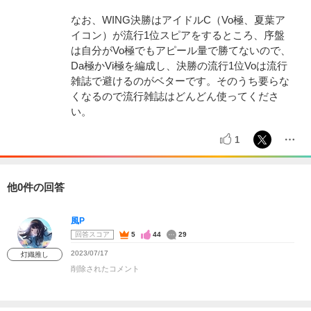
なお、WING決勝はアイドルC（Vo極、夏葉ア
イコン）が流行1位スピアをするところ、序盤
は自分がVo極でもアピール量で勝てないので、
Da極かVi極を編成し、決勝の流行1位Voは流行
雑誌で避けるのがベターです。そのうち要らな
くなるので流行雑誌はどんどん使ってくださ
い。
1
他0件の回答
風P
回答スコア
5
44
29
2023/07/17
灯織推し
削除されたコメント