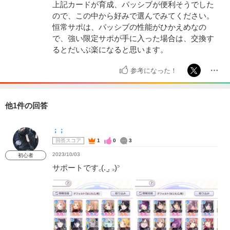
上記カードが育成、パッシブが便利そうでした
ので、この中から好みで選んでみてください。
恒常サポは、パッシブの性能がひかえめなの
で、強い限定サポが手に入った場合は、交換す
るとだいぶ楽になると思います。
参考になった！
他1件の回答
；；
回答スコア
1
0
3
2023/10/03
初心者
サポートです꜀(. ̫. ꜆)꜄