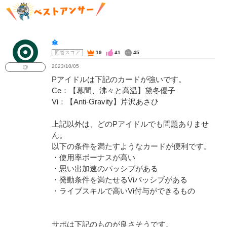
傘
回答スコア
19
41
45
2023/10/05
◎
Pアイドルは下記のカードが強いです。
Ce：【幕間、沸々と高温】黛冬優子
Vi：【Anti-Gravity】芹沢あさひ
上記以外は、どのPアイドルでも問題ありませ
ん。
以下の条件を満たすようなカードが便利です。
・使用率ボーナスが高い
・思い出加速のパッシブがある
・発動条件を満たせるViパッシブがある
・ライブスキルで高いVi付与ができるもの
サポは下記のものが良さそうです。