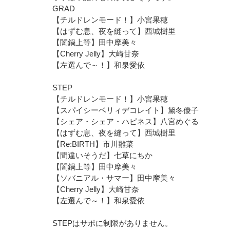
GRAD
【チルドレンモード！】小宮果穂
【はずむ息、夜を縫って】西城樹里
【闇鍋上等】田中摩美々
【Cherry Jelly】大崎甘奈
【左選んで～！】和泉愛依
STEP
【チルドレンモード！】小宮果穂
【スパイシーベリィデコレイト】黛冬優子
【シェア・シェア・ハピネス】八宮めぐる
【はずむ息、夜を縫って】西城樹里
【Re:BIRTH】市川雛菜
【間違いそうだ】七草にちか
【闇鍋上等】田中摩美々
【ソバニアル・サマー】田中摩美々
【Cherry Jelly】大崎甘奈
【左選んで～！】和泉愛依
STEPはサポに制限がありません。