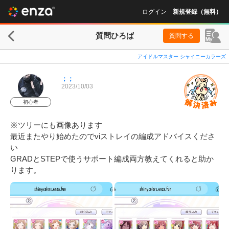
ログイン
新規登録（無料）
質問ひろば
質問する
アイドルマスター シャイニーカラーズ
；；
2023/10/03
初心者
※ツリーにも画像あります

最近またやり始めたのでviストレイの編成アドバイスくださ
い

GRADとSTEPで使うサポート編成両方教えてくれると助か
ります。