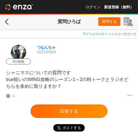
ログイン
新規登録（無料）
質問ひろば
質問する
アイドルマスター シャイニーカラーズ
つなんちゃ
2021/03/04
Pの幼虫
シャニマスについての質問です

true狙いのWING攻略のシーズン1～2の時トークとラジオど
ちらを多めに取りますか？
11
回答する
ポストする