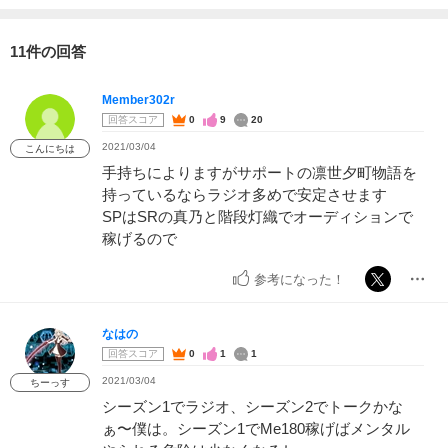
11件の回答
Member302r
回答スコア
0
9
20
2021/03/04
こんにちは
手持ちによりますがサポートの凛世夕町物語を
持っているならラジオ多めで安定させます
SPはSRの真乃と階段灯織でオーディションで
稼げるので
参考になった！
なはの
回答スコア
0
1
1
2021/03/04
ちーっす
シーズン1でラジオ、シーズン2でトークかな
ぁ〜僕は。シーズン1でMe180稼げばメンタル