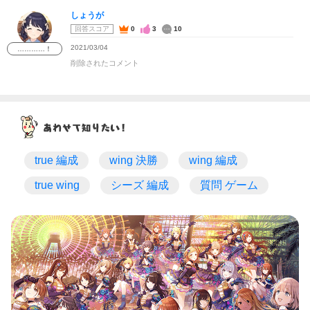
しょうが
回答スコア
0
3
10
2021/03/04
…………！
削除されたコメント
true 編成
wing 決勝
wing 編成
true wing
シーズ 編成
質問 ゲーム