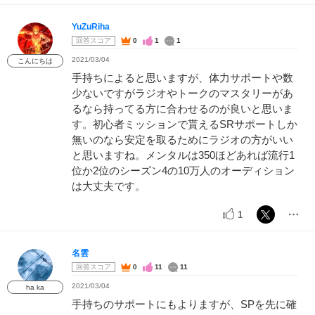
YuZuRiha
回答スコア
0
1
1
2021/03/04
こんにちは
手持ちによると思いますが、体力サポートや数
少ないですがラジオやトークのマスタリーがあ
るなら持ってる方に合わせるのが良いと思いま
す。初心者ミッションで貰えるSRサポートしか
無いのなら安定を取るためにラジオの方がいい
と思いますね。メンタルは350ほどあれば流行1
位か2位のシーズン4の10万人のオーディション
は大丈夫です。
1
名雲
回答スコア
0
11
11
2021/03/04
ha ka
手持ちのサポートにもよりますが、SPを先に確