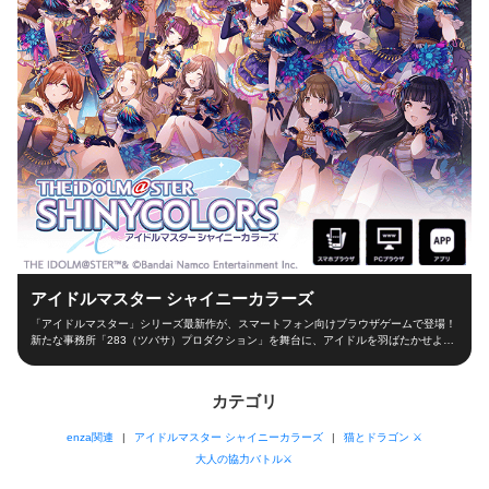
アイドルマスター シャイニーカラーズ
「アイドルマスター」シリーズ最新作が、スマートフォン向けブラウザゲームで登場！
新たな事務所「283（ツバサ）プロダクション」を舞台に、アイドルを羽ばたかせよ
う！ ■新たな舞台、新たなアイドル■ シャイニーカラーズの舞台は、新たな事務所
「283（ツバサ）プロダクション」！ 新人プロデューサーとなって新世代アイドルを育
成し、トップアイドルに導こう！ ■本格アイドルプロデュース！■ プロデューサーとし
カテゴリ
て、レッスンやお仕事、オーディションなどの行動を選択！限られた期間の中でアイド
ルとしての能力を磨き、ファン数を増やそう！ 担当アイドルが夢の祭典「W.I.N.G.」に
enza関連
アイドルマスター シャイニーカラーズ
猫とドラゴン ⚔
出場できるかは、プロデューサーの腕次第！ ■アイドルと信頼関係を深めよう！■ アイ
ドルと信頼関係を築くのもプロデューサーの大切なお仕事！朝の挨拶からライブ直前ま
大人の協力バトル⚔
で、コミュを通じてアイドルを支えよう！ 見事コミュニケーションに成功するとアイ
ドルのテンションが上がり、プロデューサーとの「思い出」が深くなっていきます！ ■