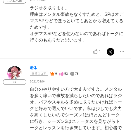
2021/03/04
こんにちは
ラジオを取ります。
理由はメンタル事故をなくすためと、SPはオデ
マスSPなどでほっといてもあとから増えてくる
ためです。
オデマスSPなどを使わないのであればトークに
行くのもありだと思います。
1
老体
回答スコア
0
52
78
2021/03/04
ﾇﾝ
自分のやりやすい方で大丈夫ですよ。メンタル
を多く稼いで事故を減らしたいのであればラジ
オ、バフやスキルを多めに取りたいければトー
クと好みで選んでいいです。私は少しでも火力
を高くしたいのでシーズン1はほとんどトーク
に行き、シーズン2はステータスを見ながらト
ークとレッスンを行き来しています。初心者で