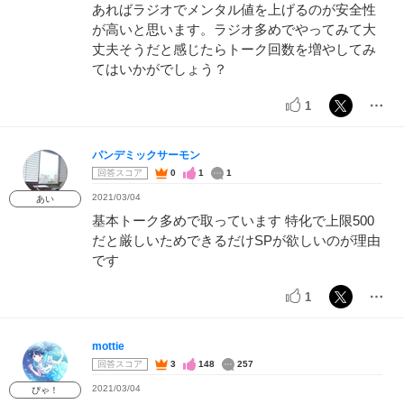
あればラジオでメンタル値を上げるのが安全性
が高いと思います。ラジオ多めでやってみて大
丈夫そうだと感じたらトーク回数を増やしてみ
てはいかがでしょう？
1
パンデミックサーモン
回答スコア
0
1
1
2021/03/04
あい
基本トーク多めで取っています 特化で上限500
だと厳しいためできるだけSPが欲しいのが理由
です
1
mottie
回答スコア
3
148
257
2021/03/04
ぴゃ！