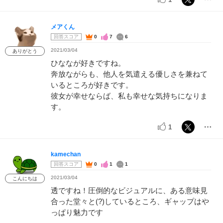
メアくん
回答スコア
0
7
6
2021/03/04
ありがとう
ひななが好きですね。
奔放ながらも、他人を気遣える優しさを兼ねて
いるところが好きです。
彼女が幸せならば、私も幸せな気持ちになりま
す。
1
kamechan
回答スコア
0
1
1
2021/03/04
こんにちは
透ですね！圧倒的なビジュアルに、ある意味見
合った堂々と(?)しているところ、ギャップはや
っぱり魅力です