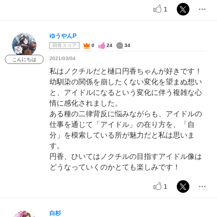
1
ゆうやんP
回答スコア
0
24
34
2021/03/04
こんにちは
私はノクチルだと樋口円香ちゃんが好きです！
幼馴染の関係を崩したくない変化を望まぬ想い
と、アイドルになるという変化に伴う複雑な心
情に感化されました。
ある種の二律背反に悩みながらも、アイドルの
仕事を通じて「アイドル」の在り方を、「自
分」を模索している所が魅力だと私は思いま
す。
円香、ひいてはノクチルの目指すアイドル像は
どうなっていくのかとても楽しみです！
1
白杉