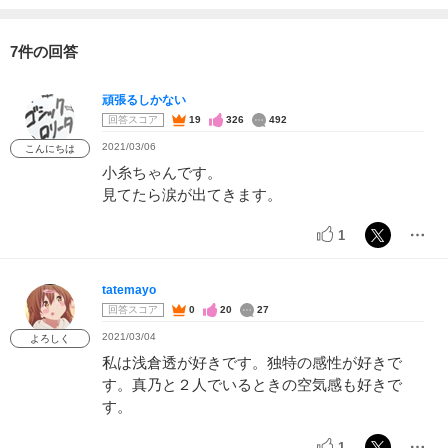
7件の回答
頑張るしかない
回答スコア
19
326
492
2021/03/06
こんにちは
小糸ちゃんです。
見てたら涙が出てきます。
1
tatemayo
回答スコア
0
20
27
2021/03/04
よろしく
私は浅倉透が好きです。独特の感性が好きで
す。真乃と２人でいるときの空気感も好きで
す。
1