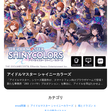
アイドルマスター シャイニーカラーズ
「アイドルマスター」シリーズ最新作が、スマートフォン向けブラウザゲームで登場！
新たな事務所「283（ツバサ）プロダクション」を舞台に、アイドルを羽ばたかせよ
う！ ■新たな舞台、新たなアイドル■ シャイニーカラーズの舞台は、新たな事務所
「283（ツバサ）プロダクション」！ 新人プロデューサーとなって新世代アイドルを育
成し、トップアイドルに導こう！ ■本格アイドルプロデュース！■ プロデューサーとし
カテゴリ
て、レッスンやお仕事、オーディションなどの行動を選択！限られた期間の中でアイド
ルとしての能力を磨き、ファン数を増やそう！ 担当アイドルが夢の祭典「W.I.N.G.」に
enza関連
アイドルマスター シャイニーカラーズ
猫とドラゴン ⚔
出場できるかは、プロデューサーの腕次第！ ■アイドルと信頼関係を深めよう！■ アイ
ドルと信頼関係を築くのもプロデューサーの大切なお仕事！朝の挨拶からライブ直前ま
大人の協力バトル⚔