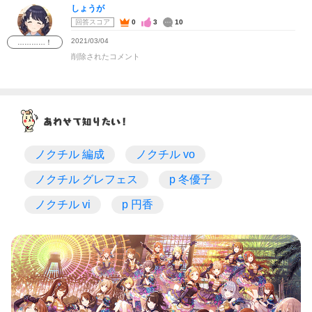
しょうが
回答スコア
0
3
10
2021/03/04
…………！
削除されたコメント
ノクチル 編成
ノクチル vo
ノクチル グレフェス
p 冬優子
ノクチル vi
p 円香