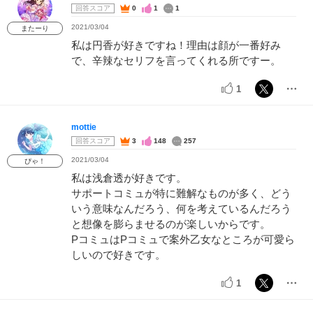
回答スコア
0
1
1
2021/03/04
またーり
私は円香が好きですね！理由は顔が一番好み
で、辛辣なセリフを言ってくれる所ですー。
1
mottie
回答スコア
3
148
257
2021/03/04
ぴゃ！
私は浅倉透が好きです。
サポートコミュが特に難解なものが多く、どう
いう意味なんだろう、何を考えているんだろう
と想像を膨らませるのが楽しいからです。
PコミュはPコミュで案外乙女なところが可愛ら
しいので好きです。
1