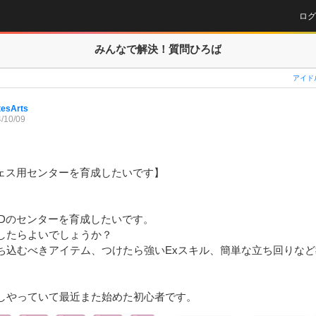
ログ
みんなで解決！
質問ひろば
アイド
tesArts
/10/09
ェス用センターを育成したいです】

Dのセンターを育成したいです。

したらよいでしょうか？

ち込むべきアイテム、つけたら強いExスキル、簡単な立ち回りな
しやっていて最近また始めた初心者です。