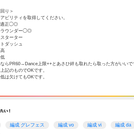
ち回り＞
のアビリティを取得してください。
er適正◯◎
ルラウンダー◯◎
ースターター
ートダッシュ
出高
出低
ならPR60→Dance上限++とあさひ絆も取れたら取った方がいい
上記のものでOKです。
低は欠けてもOKです。
編成 グレフェス
編成 vo
編成 vi
編成 da