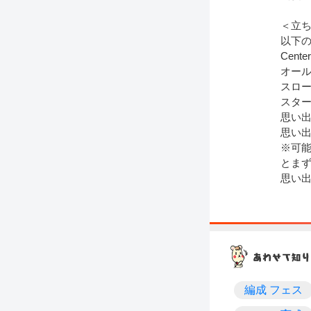
＜立
以下
Cent
オー
スロ
スタ
思い
思い
※可能
とまず
思い出
編成 フェス