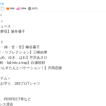
ヤコ
コア
506
1394
1271
11
成＞
デュース
茶夢現】黛冬優子
ート
奇・綺・甘・甘】幽谷霧子
リ・リフレクション】三峰結華
あめ、ゆき、はれ】芹沢あさひ
・fall into a trap】白瀬咲耶
いんすたんとバケーション！】月岡恋鐘
イテム＞
お守り、283プロTシャツ
＞
P、PERFECT率など
ンス滞在