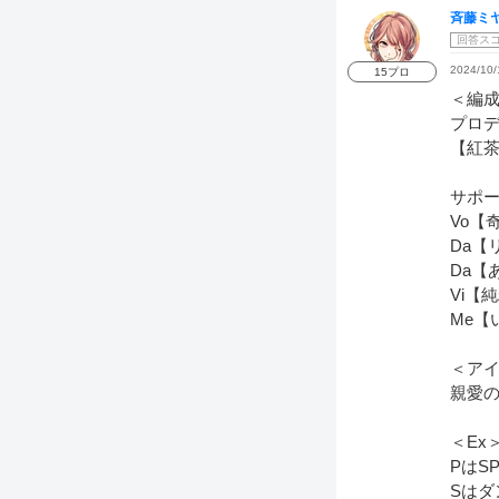
斉藤ミ
回答ス
2024/10/
15プロ
＜編
プロ
【紅
サポ
Vo【
Da【
Da【
Vi【純粋
Me【
＜ア
親愛の
＜Ex
PはS
Sはダ