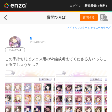
ログイン
新規登録（無料）
質問ひろば
質問する
アイドルマスター シャイニーカラーズ
N
2024/10/26
こんにちは
この手持ち札でフェス用のVo編成考えてくださる方いっらし
ゃるでしょうか…？