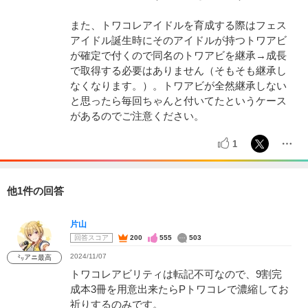
また、トワコレアイドルを育成する際はフェス
アイドル誕生時にそのアイドルが持つトワアビ
が確定で付くので同名のトワアビを継承→成長
で取得する必要はありません（そもそも継承し
なくなります。）。トワアビが全然継承しない
と思ったら毎回ちゃんと付いてたというケース
があるのでご注意ください。
1
他1件の回答
片山
回答スコア
200
555
503
2024/11/07
㍉アニ最高
トワコレアビリティは転記不可なので、9割完
成本3冊を用意出来たらPトワコレで濃縮してお
祈りするのみです。