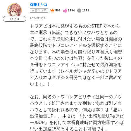
斉藤ミヤコ
回答スコア
506
1394
1271
2024/11/07
15プロ
トワアビは本に発現するもののSTEPで本から
本に継承（転記）できないノウハウとなるの
で、これを育成用の本に付けたい場合は濃縮の
最終段階でトワコレアイドルを選択することに
なります。私の場合は可能な限り20種入り理想
本３冊（多少の欠けは許容）を作った後にその
３冊をトワコレアイドルに持たせて最終濃縮を
行っています（レベルガシャが辛いのでトワア
ビ入り本は全ポジ３冊分ではなく一部に留めて
います。）。
なお、同名のトワコレアビリティは同一のノウ
ハウとして処理されますが別名であれば別ノウ
ハウとして扱われるので、例えば本１は「思い
出増加量UP」、本２は「思い出増加量UP&アピ
ールUP」を付けて本番育成時に両方継承すれば
思い出加速15％とすることも可能です。