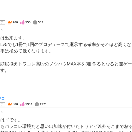
コア
200
555
503
13
上は出来ます。
Lv5でも1冊で1回のプロデュースで継承する確率がそれほど高くな
確率は極めて低くなります。
頭尻揃えトワコレ高LvのノウハウMAX本を3冊作るとなると運ゲ
ます。
ヤコ
コア
506
1394
1271
13
なはずです。
ともパラコレ環境だと思い出加速が付いたトワアビ以外そこまで粘