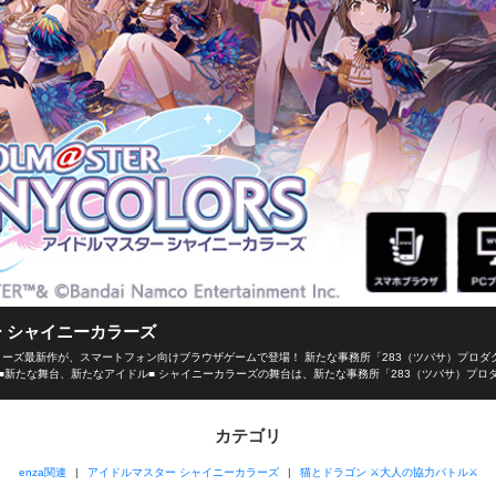
 シャイニーカラーズ
ーズ最新作が、スマートフォン向けブラウザゲームで登場！ 新たな事務所「283（ツバサ）プロダ
■新たな舞台、新たなアイドル■ シャイニーカラーズの舞台は、新たな事務所「283（ツバサ）プロ
イドルを育成し、トップアイドルに導こう！ ■本格アイドルプロデュース！■ プロデューサーとし
選択！限られた期間の中でアイドルとしての能力を磨き、ファン数を増やそう！ 担当アイドルが夢の祭典
ーの腕次第！ ■アイドルと信頼関係を深めよう！■ アイドルと信頼関係を築くのもプロデューサー
カテゴリ
ミュを通じてアイドルを支えよう！ 見事コミュニケーションに成功するとアイドルのテンションが上
きます！ ■育てたアイドルで、ライブ対戦！■ プロデュースしたアイドルでオリジナルのユニット
enza関連
アイドルマスター シャイニーカラーズ
猫とドラゴン ⚔大人の協力バトル⚔
プロデュースの手腕を競い合い、目指せ、アイドルマスター！ ■enzaだから、手軽に遊べる■ 長
！ 新時代のプロデュース体験がここに実現！ 【その他お問い合わせ】 <a target="_blank"