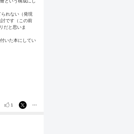
1冊という構成にし
てられない（発現
検討です（この前
アリだと思いま
が付いた本にしてい
1