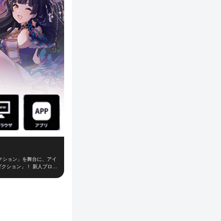
クション」を舞台に、アイ
ダクション」！ 新人プロデ
て、レッスンやお仕事、オ
「W.I.N.G.」に出場
の大切なお仕事！朝の挨拶
がり、プロデューサーとの
を組み、他のライバルプロ
時間のインストール不要で、