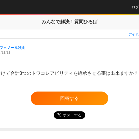
ログ
みんなで解決！
質問ひろば
アイド
フェノール秋山
/11/11
に分けて合計3つのトワコレアビリティを継承させる事は出来ますか？
回答する
ポストする