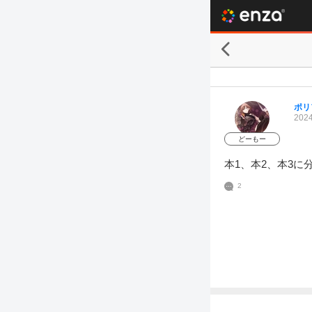
ポリ
2024
どーもー
本1、本2、本3
2