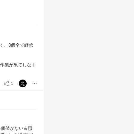
く、3個全て継承
ー作業が果てしなく
1
る価値がない＆思