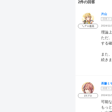
2件の回答
片山
回答ス
2024/11/
㍉アニ最高
理論
ただ、
する
また、
続き
斉藤ミ
回答ス
2024/11/
15プロ
可能
もっ