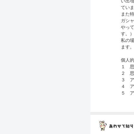
い出増
てい
また特
ガシ
やって
す。
私の場
ます
個人
１ 思
２ 思
３ ア
４ ア
５ ア