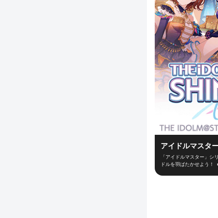
アイドルマスター
「アイドルマスター」シリ
ドルを羽ばたかせよう！ 
ューサーとなって新世代ア
ーディションなどの行動を
できるかは、プロデューサ
からライブ直前まで、コ
「思い出」が深くなってい
デューサーとライブ対戦！
いつでもどこでも手軽に遊べる