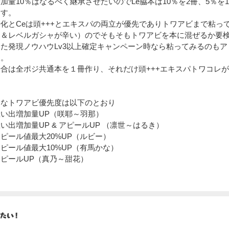
加量10％はなるべく継承させたいのでLe脇本は10％を2冊、5％を
ます。
化とCeは頭+++とエキスパの両立が優先でありトワアビまで粘っ
ャ＆レベルガシャが辛い）のでそもそもトワアビを本に混ぜるか要
た発現ノウハウLv3以上確定キャンペーン時なら粘ってみるのも
）。
合は全ポジ共通本を１冊作り、それだけ頭+++エキスパトワコレ
。
的なトワアビ優先度は以下のとおり
い出増加量UP（咲耶～羽那）
い出増加量UP & アピールUP （凛世～はるき）
ピール値最大20%UP（ルビー）
ピール値最大10%UP（有馬かな）
ピールUP（真乃～甜花）